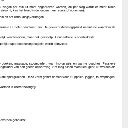
eid.
tal slagen per minuut moet opgedreven worden, en per slag wordt er meer bloed
 stroomt, kan het bloed in de longen meer zuurstof opnemen).
heid en het uithoudingsvermogen.
naarmate ze beter doorbloed zijn. De gewrichtsbeweeglijkheid neemt toe waardoor de
ijk voorbereiden, maar ook geestelijk. Concentratie is noodzakelijk.
genlijke sportbeoefening negatief wordt beïnvloed.
rme doeken, massage, stoombaden, warming-up gels en warme douches. Passieve
ngmiddel van een goede opwarming. Het mag alleen eventueel gebruikt worden als
jkste spiergroepen. Deze vorm geniet de voorkeur. Huppelen, joggen, touwspringen,
armen is uiterst belangrijk!
n worden gebruikt):