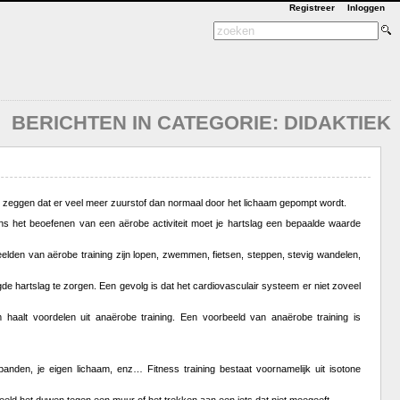
Registreer
Inloggen
BERICHTEN IN CATEGORIE: DIDAKTIEK
wil zeggen dat er veel meer zuurstof dan normaal door het lichaam gepompt wordt.
ens het beoefenen van een aërobe activiteit moet je hartslag een bepaalde waarde
lden van aërobe training zijn lopen, zwemmen, fietsen, steppen, stevig wandelen,
gde hartslag te zorgen. Een gevolg is dat het cardiovasculair systeem er niet zoveel
m haalt voordelen uit anaërobe training. Een voorbeeld van anaërobe training is
nden, je eigen lichaam, enz… Fitness training bestaat voornamelijk uit isotone