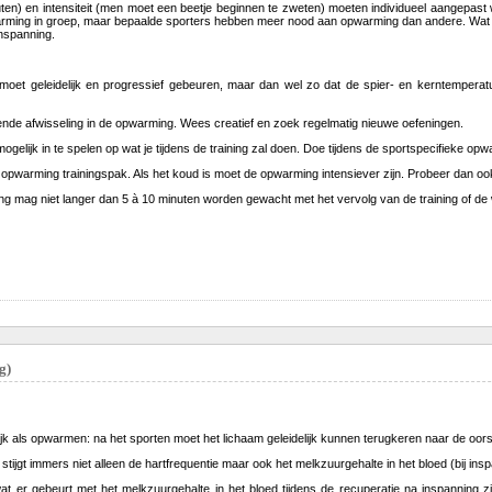
ten) en intensiteit (men moet een beetje beginnen te zweten) moeten individueel aangepas
rming in groep, maar bepaalde sporters hebben meer nood aan opwarming dan andere. Wat vo
inspanning.
oet geleidelijk en progressief gebeuren, maar dan wel zo dat de spier- en kerntemperat
nde afwisseling in de opwarming. Wees creatief en zoek regelmatig nieuwe oefeningen.
ogelijk in te spelen op wat je tijdens de training zal doen. Doe tijdens de sportspecifieke op
 opwarming trainingspak. Als het koud is moet de opwarming intensiever zijn. Probeer dan 
 mag niet langer dan 5 à 10 minuten worden gewacht met het vervolg van de training of de w
g)
ijk als opwarmen: na het sporten moet het lichaam geleidelijk kunnen terugkeren naar de oors
 stijgt immers niet alleen de hartfrequentie maar ook het melkzuurgehalte in het bloed (bij i
 er gebeurt met het melkzuurgehalte in het bloed tijdens de recuperatie na inspanning zien