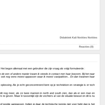
Didaktiek
Kali
Notities
Notities
Reacties (0)
Het begon allemaal met een gebruiker die zijn vraag als volgt formuleerde :
 op de een of andere manier kwam ik steeds in contact met haar boezem. Bij het naar
ollen, ook nog eens moest oppassen waar ik moest vastpakken... En dan kwamen haar
te oplossing. Als je echt geconcentreerd bent op je technieken en strategie is er toch
 dit nog meer, als ze twee mannen in north and south zien, dan als er een man en
rs te geven. Maar in tussentijd zijn de vechters al van de situatie bewust en dit is nu
 of positie aanpassen. Indien je daar de technische kennis niet voor hebt dan is het