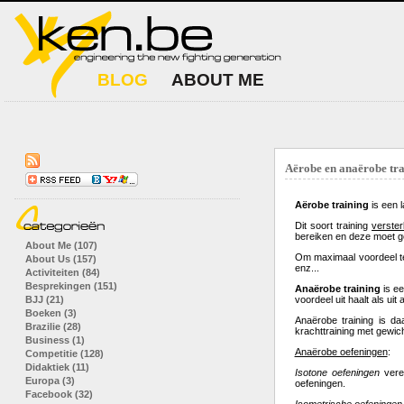
BLOG
ABOUT ME
Aërobe en anaërobe tra
Aërobe training
is een l
Dit soort training
verster
bereiken en deze moet 
About Me (107)
Om maximaal voordeel te
About Us (157)
enz...
Activiteiten (84)
Besprekingen (151)
Anaërobe training
is ee
BJJ (21)
voordeel uit haalt als uit 
Boeken (3)
Anaërobe training is da
Brazilie (28)
krachttraining met gewic
Business (1)
Anaërobe oefeningen
:
Competitie (128)
Didaktiek (11)
Isotone oefeningen
verei
Europa (3)
oefeningen.
Facebook (32)