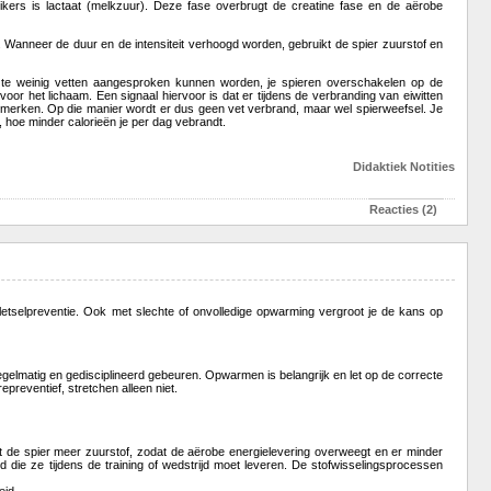
ikers is lactaat (melkzuur). Deze fase overbrugt de creatine fase en de aërobe
. Wanneer de duur en de intensiteit verhoogd worden, gebruikt de spier zuurstof en
r te weinig vetten aangesproken kunnen worden, je spieren overschakelen op de
k voor het lichaam. Een signaal hiervoor is dat er tijdens de verbranding van eiwitten
merken. Op die manier wordt er dus geen vet verbrand, maar wel spierweefsel. Je
, hoe minder calorieën je per dag vebrandt.
Didaktiek
Notities
Reacties (2)
etselpreventie. Ook met slechte of onvolledige opwarming vergroot je de kans op
gelmatig en gedisciplineerd gebeuren. Opwarmen is belangrijk en let op de correcte
preventief, stretchen alleen niet.
gt de spier meer zuurstof, zodat de aërobe energielevering overweegt en er minder
 die ze tijdens de training of wedstrijd moet leveren. De stofwisselingsprocessen