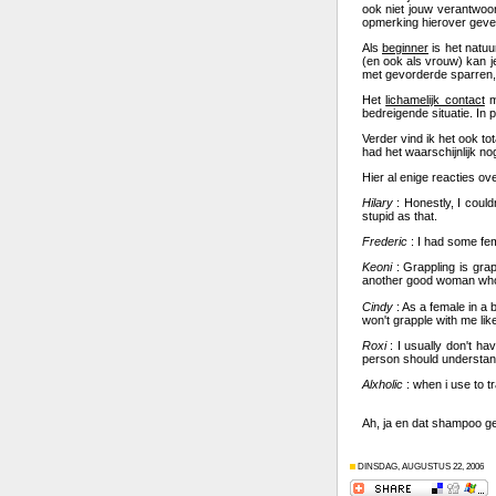
ook niet jouw verantwoor
opmerking hierover geve
Als
beginner
is het natuu
(en ook als vrouw) kan 
met gevorderde sparren, 
Het
lichamelijk contact
m
bedreigende situatie. In 
Verder vind ik het ook to
had het waarschijnlijk no
Hier al enige reacties ov
Hilary
: Honestly, I could
stupid as that.
Frederic
: I had some fema
Keoni
: Grappling is gra
another good woman who d
Cindy
: As a female in a b
won't grapple with me lik
Roxi
: I usually don't ha
person should understand
Alxholic
: when i use to tra
Ah, ja en dat shampoo ge
DINSDAG, AUGUSTUS 22, 2006