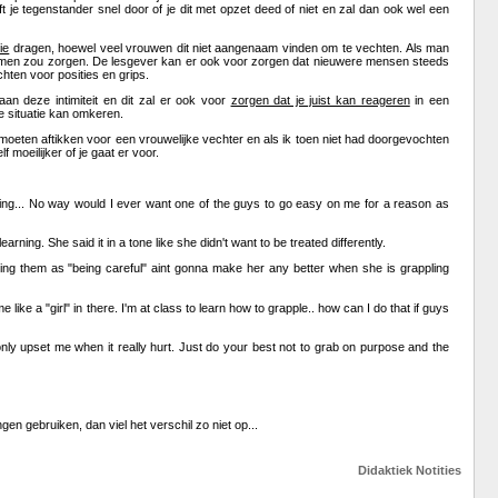
t je tegenstander snel door of je dit met opzet deed of niet en zal dan ook wel een
ie
dragen, hoewel veel vrouwen dit niet aangenaam vinden om te vechten. Als man
lemen zou zorgen. De lesgever kan er ook voor zorgen dat nieuwere mensen steeds
ten voor posities en grips.
an deze intimiteit en dit zal er ook voor
zorgen dat je juist kan reageren
in een
me situatie kan omkeren.
s moeten aftikken voor een vrouwelijke vechter en als ik toen niet had doorgevochten
 moeilijker of je gaat er voor.
mething... No way would I ever want one of the guys to go easy on me for a reason as
ning. She said it in a tone like she didn't want to be treated differently.
iding them as "being careful" aint gonna make her any better when she is grappling
me like a "girl" in there. I'm at class to learn how to grapple.. how can I do that if guys
nly upset me when it really hurt. Just do your best not to grab on purpose and the
 gebruiken, dan viel het verschil zo niet op...
Didaktiek
Notities