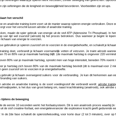
zijn oefeningen waarbij je spieren werk verzetten, zonder beweging van gewrichten. Bijvoorb
en
zijn oefeningen die de lenigheid en beweeglijkheid bevorderen. Voorbeelden zijn sit-ups.
laart het verschil
be en anaërobe training komt voort uit de manier waarop spieren energie verbruiken. Deze ene
orgt voor het verschil tussen aërobe of anaërobe training.
en, maakt de spier gebruik van energie uit de stof ATP (Adenosine Tri Phosphaat). In he
op van tijd wel zuurstof (aëroob) bij het proces betrokken. Dus wanneer je begint te lop
e lichaam van energie te voorzien.
e gebruiken je spieren zuurstof om te voorzien in de energiebehoefte, en schakelt je lichaa
raining doet, verbrandt je lichaam voornamelijk vetten of vetzuren. Je traint aëroob wan
en 70 en 80% van je maximale hartslag blijft. (de maximale hartslag is ongeveer 220 verminder
 boven 80% van je maximale hartslag, spreekt men van hoge intensiteit, beneden 70% noemt me
er je hartslag zich boven 80% van de maximale hartslag bevindt (dit is maximaal voor 2 mi
n geen zuurstof om te voorzien in je energiebehoefte.
g gebruikt je lichaam overwegend suikers voor de verbranding. Je kan dit herkennen aan een 
erbranding van suikers.
n aërobe en anaërobe training is de soort voedingsstof die verbrandt wordt:
aërobe
traini
l kwijtspelen, is het dus van groot belang om, naast krachttraining (anaëroob), ook aërobe act
n tijdens de beweging
 de eerste 10 seconden werkt het fosfaatsysteem. Dit is een anaëroob proces waarbij (in 
 uit de stof creatine-fosfaat, een energieleverancier die explosieve kracht geeft gedurende ee
 :
In de 2de fase schakelt de spierstofwisseling, voor korte duur (2 tot 3 minuten), over o