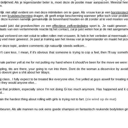
delijkheid. Als je tegenstander beter is, moet deze de positie maar aanpassen. Meestal heef
n.
rlijk niet altijd evident om met deze intimiteiten om te gaan. Als vrouw kan je een
borstprotect
je een
kruisbescherming
dragen, dit geeft enige bescherming wanneer jefke toch voor prob
deze kunnen namelijk gemakkelijk de bovenhand houden en dit zonder al te veel moeten vech
aakt juist dat grondvechten zo een
effectieve zelfverdediging
sport is. Je raakt gewoon a
plaats van een verlammende reactie bij het contact, zal je juist weten hoe je de niet aangena
taal verkeerd om niet voluit te willen rollen met vrouwen. Ik heb in het verleden al meermaal
g veel meer geweest. Je past je training aan het niveau van je tegenstander en maakt het jezelf
er deze topic, andere comments zijn natuurlijk steeds welkom...
n't care less. I mean, if it's obvious that someone is trying to cop a feel, then I'll say so
le partner yell at me for not putting my hand where it should've been for the move we were lear
ppling, tits are there, your going to run into them. Dont do the woman a disservice by avo
oesnt give a shit about her tittays.
jj class.. I fully expect to be treated like everyone else. I've yelled at guys aswell for treating 
e they would anyone else...
ve that problem, especially since I'm not doing Gi too much anymore. Has happened and it o
...
in the hardest thing about rolling with girls is trying not to fart. (
zie wind op de mat
)
beuren. Als alle mannen nu ook eens goede shampoo en fantastisch reukende bodylotion gingen