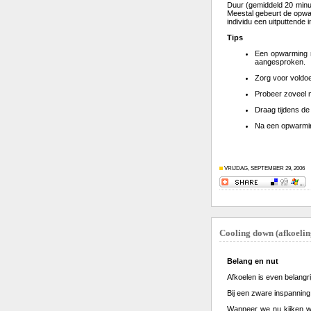
Duur (gemiddeld 20 minu
Meestal gebeurt de opwa
individu een uitputtende 
Tips
Een opwarming m
aangesproken.
Zorg voor voldoe
Probeer zoveel m
Draag tijdens de
Na een opwarming
VRIJDAG, SEPTEMBER 29, 2006
Cooling down (afkoelin
Belang en nut
Afkoelen is even belangr
Bij een zware inspanning
Wanneer we nu kijken wat