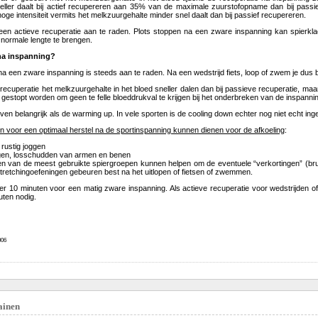
eller daalt bij actief recupereren aan 35% van de maximale zuurstofopname dan bij pas
ge intensiteit vermits het melkzuurgehalte minder snel daalt dan bij passief recupereren.
een actieve recuperatie aan te raden. Plots stoppen na een zware inspanning kan spierk
normale lengte te brengen.
na inspanning?
a een zware inspanning is steeds aan te raden. Na een wedstrijd fiets, loop of zwem je dus b
ve recuperatie het melkzuurgehalte in het bloed sneller dalen dan bij passieve recuperatie, m
k gestopt worden om geen te felle bloeddrukval te krijgen bij het onderbreken van de inspannin
en belangrijk als de warming up. In vele sporten is de cooling down echter nog niet echt ing
en voor een optimaal herstel na de sportinspanning kunnen dienen voor de afkoeling
:
f rustig joggen
en, losschudden van armen en benen
n van de meest gebruikte spiergroepen kunnen helpen om de eventuele “verkortingen” (brugge
retchingoefeningen gebeuren best na het uitlopen of fietsen of zwemmen.
er 10 minuten voor een matig zware inspanning. Als actieve recuperatie voor wedstrijden 
ten nodig.
06
ainen