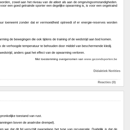
t worden, zowel aan het niveau van de atleet als aan de omgevingsomstandigheden.
or een goed getrainde sporter een degelijke opwarming is, is voor een ongetraind
uur toeneemt zonder dat er vermoeidheid optreedt of er energie-reserves worden
warming de bewegingen die ook tijdens de training of de wedstrijd aan bod komen.
ook de verhoogde temperatuur te behouden door middel van beschermende kledij.
edstrijd, anders gaat het effect van de opwarming verloren.
Met toestemming overgenomen van
www.gezondsporten.be
Didaktiek
Notities
Reacties (0)
pronkelijke toestand van rust.
nspanningen boven de anaërobe drempel).
 we dat dit fel verschilt naargelang het type van recuperatie. Duidelijk is dat de