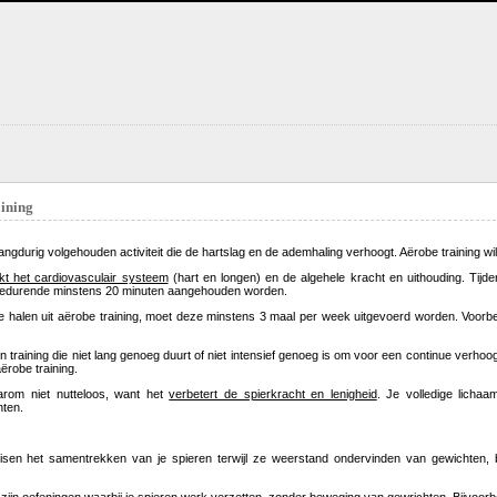
ining
angdurig volgehouden activiteit die de hartslag en de ademhaling verhoogt. Aërobe training 
kt het cardiovasculair systeem
(hart en longen) en de algehele kracht en uithouding. Tijd
gedurende minstens 20 minuten aangehouden worden.
 halen uit aërobe training, moet deze minstens 3 maal per week uitgevoerd worden. Voorbee
n training die niet lang genoeg duurt of niet intensief genoeg is om voor een continue verhoo
aërobe training.
arom niet nutteloos, want het
verbetert de spierkracht en lenigheid
. Je volledige lichaa
hten.
sen het samentrekken van je spieren terwijl ze weerstand ondervinden van gewichten, ba