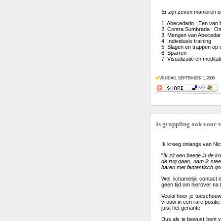
Er zijn zeven manieren 
1. Abecedario : Een van 
2. Contra Sumbrada : Om
3. Mengen van Abecedar
4. Individuele training
5. Slagen en trappen op 
6. Sparren
7. Visualizatie en meditat
VRIJDAG, SEPTEMBER 1, 2006
Is grappling ook voor 
Ik kreeg onlangs van Nico
"
Ik zit een beetje in de
de rug gaan, nam ik stee
haren met fantastisch go
Wel, lichamelijk contact 
geen tijd om hierover na
Veelal hoor je toeschou
vrouw in een rare positie 
juist het genante.
Dus als je bewust bent v