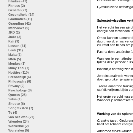
Isometrische oefeningen
Filmkes (47)
Fitness (2)
Gymnastische oefening
General (27)
Gezondheid (14)
Graduaties (11)
Spierstofwisseling verk
Grappling (42)
Het verschil tussen aëro
Interviews (9)
energie aan te wenden, z
JKD (2)
Judo (3)
Om te kunnen samentrekk
Kali (9)
duurt, wordt er na verlo
zuurstof aan te pas om j
Lessen (61)
Leuk (31)
Pas na deze anaërobe fas
Malta (1)
Wanneer je een aërobe t
MMA (5)
tijdens deze periode tuss
Mopkes (1)
Muay Thai (7)
Bevindt je hartslag zich
Notities (110)
Je traint anaëroob wanne
Persoonlijk (6)
doet, gebruiken je spiere
Philosophy (8)
Privacy (2)
Tijdens anaërobe trainin
stof die vrijkomt bij de v
Psychology (8)
Quotes (28)
Het grote verschil tusse
Salsa (1)
Wanneer je lichaamsvet wi
Shooto (6)
Songteksten (7)
Tv (4)
Werking van de spiere
Van het Web (27)
Creatine fase
: Gedurende
Vrienden (24)
haalt het lichaam energie
Wolverine (2)
Worstelen (5)
Anaërobe melkzuurfase