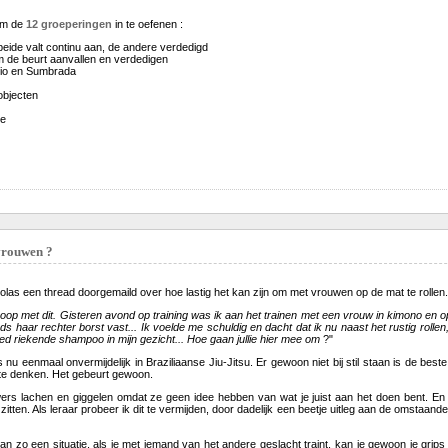
om de
12 groeperingen
in te oefenen :
beide valt continu aan, de andere verdedigd
 de beurt aanvallen en verdedigen
io en Sumbrada
objecten
ie
vrouwen ?
las een thread doorgemaild over hoe lastig het kan zijn om met vrouwen op de mat te rollen. 
 knoop met dit. Gisteren avond op training was ik aan het trainen met een vrouw in kimono en
ds haar rechter borst vast... Ik voelde me schuldig en dacht dat ik nu naast het rustig r
ed riekende shampoo in mijn gezicht... Hoe gaan jullie hier mee om
?"
is nu eenmaal onvermijdelijk in Braziliaanse Jiu-Jitsu. Er gewoon niet bij stil staan is de bes
 te denken. Het gebeurt gewoon.
wers lachen en giggelen omdat ze geen idee hebben van wat je juist aan het doen bent. En
zitten. Als leraar probeer ik dit te vermijden, door dadelijk een beetje uitleg aan de omstaande
an zo een situatie, als je met iemand van het andere geslacht traint, kan je gewoon je grips