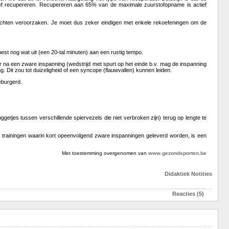
sief recupereren. Recupereren aan 65% van de maximale zuurstofopname is actief
lachten veroorzaken. Je moet dus zeker eindigen met enkele rekoefeningen om de
est nog wat uit (een 20-tal minuten) aan een rustig tempo.
aar na een zware inspanning (wedstrijd met spurt op het einde b.v. mag de inspanning
g. Dit zou tot duizeligheid of een syncope (flauwvallen) kunnen leiden.
eburgerd.
tjes tussen verschillende spiervezels die niet verbroken zijn) terug op lengte te
of trainingen waarin kort opeenvolgend zware inspanningen geleverd worden, is een
Met toestemming overgenomen van
www.gezondsporten.be
Didaktiek
Notities
Reacties (5)