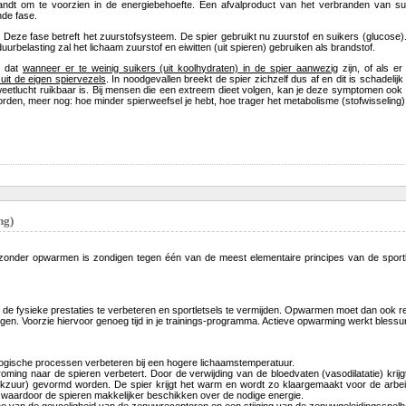
andt om te voorzien in de energiebehoefte. Een afvalproduct van het verbranden van su
nde fase.
 Deze fase betreft het zuurstofsysteem. De spier gebruikt nu zuurstof en suikers (glucose)
uurbelasting zal het lichaam zuurstof en eiwitten (uit spieren) gebruiken als brandstof.
s dat
wanneer er te weinig suikers (uit koolhydraten) in de spier aanwezig
zijn, of als e
 uit de eigen spiervezels
. In noodgevallen breekt de spier zichzelf dus af en dit is schadelij
etlucht ruikbaar is. Bij mensen die een extreem dieet volgen, kan je deze symptomen ook 
orden, meer nog: hoe minder spierweefsel je hebt, hoe trager het metabolisme (stofwisseling)
ng)
zonder opwarmen is zondigen tegen één van de meest elementaire principes van de sportl
 de fysieke prestaties te verbeteren en sportletsels te vermijden. Opwarmen moet dan ook re
gen. Voorzie hiervoor genoeg tijd in je trainings-programma. Actieve opwarming werkt blessure
logische processen verbeteren bij een hogere lichaamstemperatuur.
oming naar de spieren verbetert. Door de verwijding van de bloedvaten (vasodilatatie) krij
lkzuur) gevormd worden. De spier krijgt het warm en wordt zo klaargemaakt voor de arbeid
, waardoor de spieren makkelijker beschikken over de nodige energie.