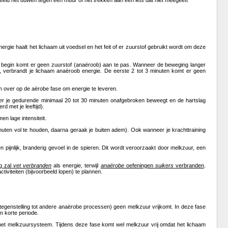
eeld het duwen tegen een muur of het trekken aan een iets dat niet meegeeft
rgie haalt het lichaam uit voedsel en het feit of er zuurstof gebruikt wordt om deze
t begin komt er geen zuurstof (anaëroob) aan te pas. Wanneer de beweging langer
en, verbrandt je lichaam anaëroob energie. De eerste 2 tot 3 minuten komt er geen
m over op de aërobe fase om energie te leveren.
neer je gedurende minimaal 20 tot 30 minuten onafgebroken beweegt en de hartslag
d met je leeftijd).
n lage intensiteit.
nuten vol te houden, daarna geraak je buiten adem). Ook wanneer je krachttraining
pijnlijk, branderig gevoel in de spieren. Dit wordt veroorzaakt door melkzuur, een
ng zal
vet verbranden
als energie, terwijl
anaërobe
oefeningen
suikers
verbranden
.
iviteiten (bijvoorbeeld lopen) te plannen.
tegenstelling tot andere anaërobe processen) geen melkzuur vrijkomt. In deze fase
n korte periode.
p het melkzuursysteem. Tijdens deze fase komt wel melkzuur vrij omdat het lichaam