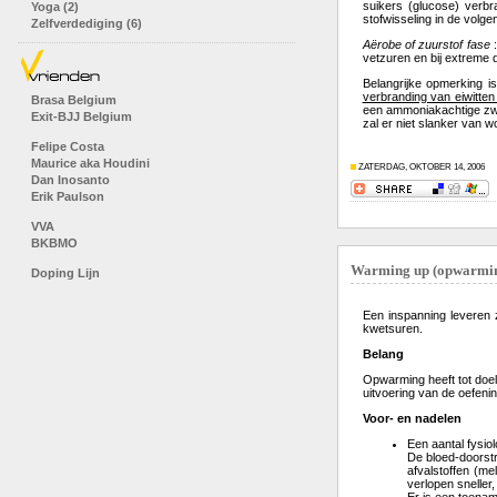
suikers (glucose) verbr
Yoga (2)
stofwisseling in de volge
Zelfverdediging (6)
Aërobe of zuurstof fase
:
vetzuren en bij extreme d
Belangrijke opmerking i
verbranding van eiwitten
Brasa Belgium
een ammoniakachtige zwe
Exit-BJJ Belgium
zal er niet slanker van w
Felipe Costa
Maurice aka Houdini
ZATERDAG, OKTOBER 14, 2006
Dan Inosanto
Erik Paulson
VVA
BKBMO
Warming up (opwarmi
Doping Lijn
Een inspanning leveren 
kwetsuren.
Belang
Opwarming heeft tot doel
uitvoering van de oefenin
Voor- en nadelen
Een aantal fysio
De bloed-doorstr
afvalstoffen (me
verlopen sneller