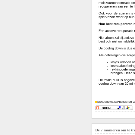
melkzuurconcentratie sn
recupereren aan een te ho
Ook voor de spieren is 
spiervezels weer op hun 
Hoe best recupereren 
Een actieve recuperatie n
Niet alleen zal bij actie
best ook niet onmiddellij
De cooling down is dus ev
Alle oefeningen die zorg
losjes uitlopen o
losmaakoefening
rekkingoefeninge
brengen. Deze st
De totale duur is ongeve
cooling down van 20 minu
DONDERDAG, SEPTEMBER 28, 20
De 7 manieren om te tr