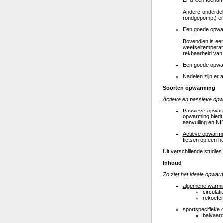
Er is een toenam
Andere onderdel
rondgepompt) en 
Een goede opwarm
Bovendien is een
weefseltemperatu
rekbaarheid van 
Een goede opwarm
Nadelen zijn er 
Soorten opwarming
Actieve en passieve op
Passieve opwar
opwarming biedt
aanvulling en NI
Actieve opwarmi
fietsen op een h
Uit verschillende studies 
Inhoud
Zo ziet het ideale opwar
algemene warmi
circulat
rekoefen
sportspecifieke
balvaard