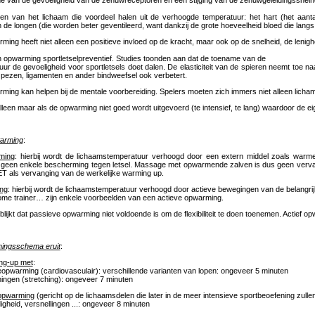
e van de gevoeligheid van de zenuwreceptoren en een stijging van de zenuwgeleidingssnelh
en van het lichaam die voordeel halen uit de verhoogde temperatuur: het hart (het aan
de longen (die worden beter geventileerd, want dankzij de grote hoeveelheid bloed die langs
ing heeft niet alleen een positieve invloed op de kracht, maar ook op de snelheid, de lenig
 opwarming sportletselpreventief. Studies toonden aan dat de toename van de
ur de gevoeligheid voor sportletsels doet dalen. De elasticiteit van de spieren neemt toe 
pezen, ligamenten en ander bindweefsel ook verbetert.
ing kan helpen bij de mentale voorbereiding. Spelers moeten zich immers niet alleen lichamel
alleen maar als de opwarming niet goed wordt uitgevoerd (te intensief, te lang) waardoor de ei
warming
:
ming
: hierbij wordt de lichaamstemperatuur verhoogd door een extern middel zoals wa
 geen enkele bescherming tegen letsel. Massage met opwarmende zalven is dus geen verva
ET als vervanging van de werkelijke warming up.
ng
: hierbij wordt de lichaamstemperatuur verhoogd door actieve bewegingen van de belangri
ome trainer… zijn enkele voorbeelden van een actieve opwarming.
blijkt dat passieve opwarming niet voldoende is om de flexibiliteit te doen toenemen. Actief opw
mingsschema eruit
:
ng-up met
:
ieopwarming (cardiovasculair): verschillende varianten van lopen: ongeveer 5 minuten
ingen (stretching): ongeveer 7 minuten
 opwarming
(gericht op de lichaamsdelen die later in de meer intensieve sportbeoefening zulle
igheid, versnellingen ...: ongeveer 8 minuten