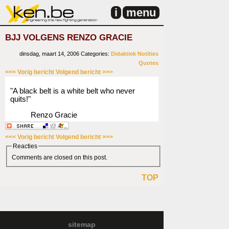
i
menu
BJJ VOLGENS RENZO GRACIE
dinsdag, maart 14, 2006
Categories:
Didaktiek
Notities
Quotes
<<< Vorig bericht
Volgend bericht >>>
"A black belt is a white belt who never
quits!"
Renzo Gracie
<<< Vorig bericht
Volgend bericht >>>
Reacties
Comments are closed on this post.
TOP
sitemap