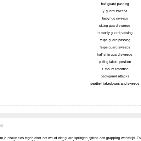
half guard passing
y-guard sweeps
babyhug sweeps
sitting guard sweeps
butterfly guard passing
felipe guard passing
felipe guard sweeps
half shin guard sweeps
pulling failure position
z-mount retention
backguard attacks
seatbelt takedowns and sweeps
rd
je discussies tegen over het wel of niet guard springen tijdens een grappling wedstrijd. 