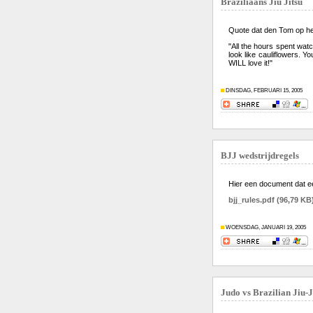
Braziliaans Jiu Jitsu
Quote dat den Tom op het
"All the hours spent watc
look like cauliflowers. Y
WILL love it!"
DINSDAG, FEBRUARI 15, 2005
BJJ wedstrijdregels
Hier een document dat een
bjj_rules.pdf (96,79 KB
WOENSDAG, JANUARI 19, 2005
Judo vs Brazilian Jiu-J