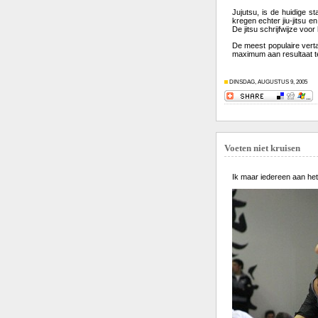
Jujutsu, is de huidige 
kregen echter jiu-jitsu 
De jitsu schrijfwijze voo
De meest populaire verta
maximum aan resultaat te
DINSDAG, AUGUSTUS 9, 2005
Voeten niet kruisen
Ik maar iedereen aan het