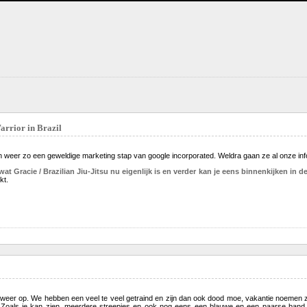
arrior in Brazil
h weer zo een geweldige marketing stap van google incorporated. Weldra gaan ze al onze info
 wat Gracie / Brazilian Jiu-Jitsu nu eigenlijk is en verder kan je eens binnenkijken in 
kt.
weer op. We hebben een veel te veel getraind en zijn dan ook dood moe, vakantie noemen z
 Zoals je kan zien, meerdere streepjes en ook nog eens een blauwe en een paarse band braz