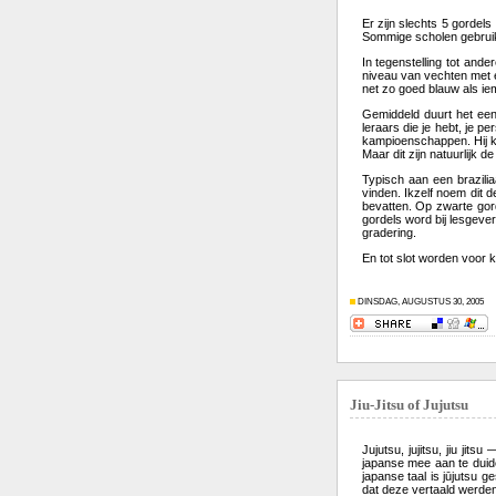
Er zijn slechts 5 gordels
Sommige scholen gebruik
In tegenstelling tot and
niveau van vechten met e
net zo goed blauw als iem
Gemiddeld duurt het een 
leraars die je hebt, je p
kampioenschappen. Hij kr
Maar dit zijn natuurlijk d
Typisch aan een brazili
vinden. Ikzelf noem dit 
bevatten. Op zwarte gord
gordels word bij lesgever
gradering.
En tot slot worden voor k
DINSDAG, AUGUSTUS 30, 2005
Jiu-Jitsu of Jujutsu
Jujutsu, jujitsu, jiu ji
japanse mee aan te duide
japanse taal is jūjutsu 
dat deze vertaald werden