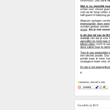
nederland
. Dus zal ik h
Wat is nu eigenlijk gu
echter over closed guard
voet op de heup zetten 
half-guard of babyhug gua
Waarom springen vechte
tegenstander geen weer
scholen gedaan worden.
grond
.
Als je niet voorn
Is dit dan laf van de B
duidelijk ziet dat je voo
aanvallen en nooit naar
blijven zitten
, recht te s
deze zaken hoor je niem
Toen ik pas wedstrijden 
een slechte positie. Du
positie waar ik meer kan
strategisch beter vind, o
En dat is het belangrijkst
K
MAANDAG, JANUARI 9, 2006
Gordels in BJJ