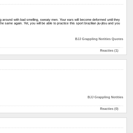
lling around with bad smelling, sweaty men. Your ears will become deformed until they
he same again. Yet, you will be able to practice this sport brazilian jiu-jitsu and you
BJJ
Grappling
Notities
Quotes
Reacties (1)
BJJ
Grappling
Notities
Reacties (0)