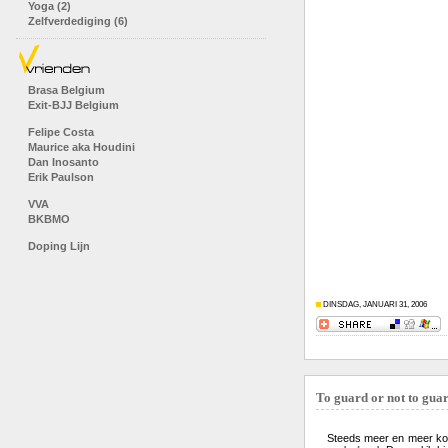
Yoga (2)
Zelfverdediging (6)
Brasa Belgium
Exit-BJJ Belgium
Felipe Costa
Maurice aka Houdini
Dan Inosanto
Erik Paulson
VVA
BKBMO
Doping Lijn
DINSDAG, JANUARI 31, 2006
To guard or not to gua
Steeds meer en meer kom 