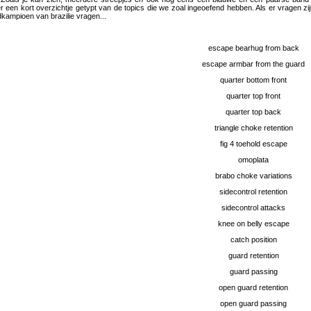
r een kort overzichtje getypt van de topics die we zoal ingeoefend hebben. Als er vragen z
kampioen van brazilie vragen...
escape bearhug from back
escape armbar from the guard
quarter bottom front
quarter top front
quarter top back
triangle choke retention
fig 4 toehold escape
omoplata
brabo choke variations
sidecontrol retention
sidecontrol attacks
knee on belly escape
catch position
guard retention
guard passing
open guard retention
open guard passing