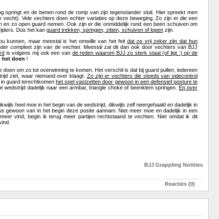
 springt en de benen rond de romp van zijn tegenstander sluit. Hier spreekt men
 vecht). Vele vechters doen echter variaties op deze beweging. Zo zijn er die een
en en zo open guard nemen. Ook zijn er die onmiddelijk rond een been schuiven om
rijders. Dus het kan
guard trekken, springen, zitten, schuiven of lopen
zijn.
 kunnen, maar meestal is het omwille van het feit
dat ze vrij zeker zijn dat hun
nder compleet zijn van de vechter. Meestal zal dit dan ook door vechters van BJJ
rd
is volgens mij ook een van
de reden waarom BJJ zo sterk staat (of ligt :) op de
n het doen
!
e doen om zo tot overwinning te komen. Het verschil is dat bij guard pullen, iedereen
strijd ziet, waar niemand over klaagt.
Zo zijn er vechters die steeds van sidecontrol
of in guard terechtkomen
het spel vastzetten door gewoon in een defensief posture te
lke wedstrijd dadelijk naar een armbar, triangle choke of beenklem springen.
En over
ikwijls heel moe in het begin van de wedstrijd, dikwijls zelf neergehaald en dadelijk in
 gewoon van in het begin deze posite aannam. Niet meer moe en dadelijk in een
meer vind, begin ik terug meer partijen rechtstaand te vechten. Niet omdat ik dit
vind.
BJJ
Grappling
Notities
Reacties (0)