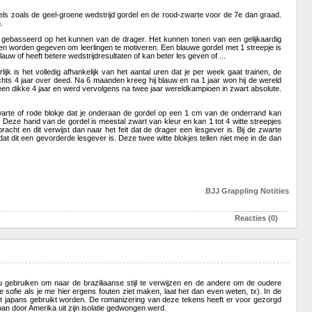
gordels zoals de geel-groene wedstrijd gordel en de rood-zwarte voor de 7e dan graad.
.
kel gebasseerd op het kunnen van de drager. Het kunnen tonen van een gelijkaardig
en worden gegeven om leerlingen te motiveren. Een blauwe gordel met 1 streepje is
uw of heeft betere wedstrijdresultaten of kan beter les geven of ...
k is het volledig afhankelijk van het aantal uren dat je per week gaat trainen, de
lechts 4 jaar over deed. Na 6 maanden kreeg hij blauw en na 1 jaar won hij de wereld
en dikke 4 jaar en werd vervolgens na twee jaar wereldkampioen in zwart absolute.
zwarte of rode blokje dat je onderaan de gordel op een 1 cm van de onderrand kan
. Deze hand van de gordel is meestal zwart van kleur en kan 1 tot 4 witte streepjes
ht en dit verwijst dan naar het feit dat de drager een lesgever is. Bij de zwarte
at dit een gevorderde lesgever is. Deze twee witte blokjes tellen niet mee in de dan
BJJ
Grappling
Notities
Reacties (0)
tsu gebruiken om naar de braziliaanse stijl te verwijzen en de andere om de oudere
sofie als je me hier ergens fouten ziet maken, laat het dan even weten, tx). In de
het japans gebruikt worden. De romanizering van deze tekens heeft er voor gezorgd
n door Amerika uit zijn isolatie gedwongen werd.