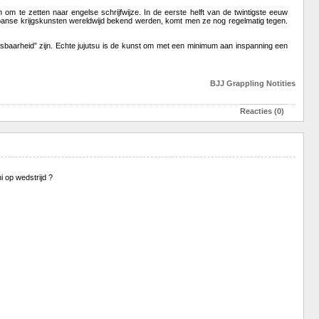
m te zetten naar engelse schrijfwijze. In de eerste helft van de twintigste eeuw
japanse krijgskunsten wereldwijd bekend werden, komt men ze nog regelmatig tegen.
asbaarheid” zijn. Echte jujutsu is de kunst om met een minimum aan inspanning een
BJJ
Grappling
Notities
Reacties (0)
i op wedstrijd ?