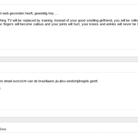
 web gevonden heeft, geweldig hey ...
hing TV will be replaced by training. Instead of your good smelling girlfriend, you will be ro
our fingers will become callous and your joints will hurt, your knees and ankles will never be t
 detail overzicht van de braziliaans jiu-jitsu wedstrijdregels geeft.
)
itsu