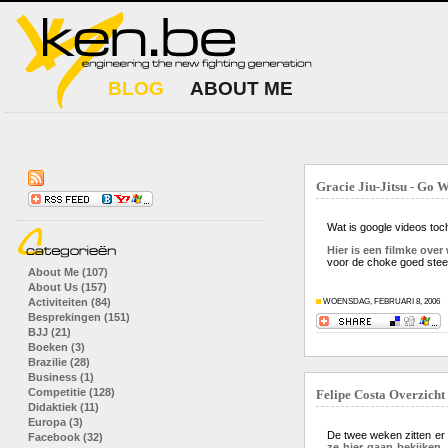
BLOG
ABOUT ME
Gracie Jiu-Jitsu - Go W
Wat is google videos toc
Hier is een filmke over
voor de choke goed stee
About Me (107)
About Us (157)
Activiteiten (84)
WOENSDAG, FEBRUARI 8, 2006
Besprekingen (151)
BJJ (21)
Boeken (3)
Brazilie (28)
Business (1)
Competitie (128)
Felipe Costa Overzicht
Didaktiek (11)
Europa (3)
De twee weken zitten er 
Facebook (32)
ze hier gaan bekijken
.