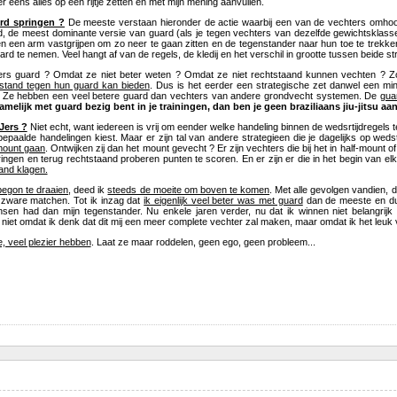
ier eens alles op een rijtje zetten en met mijn mening aanvullen.
ard springen ?
De meeste verstaan hieronder de actie waarbij een van de vechters omhoog
, de meest dominante versie van guard (als je tegen vechters van dezelfde gewichtsklasse
en een arm vastgrijpen om zo neer te gaan zitten en de tegenstander naar hun toe te trekk
rd te nemen. Veel hangt af van de regels, de kledij en het verschil in grootte tussen beide st
rs guard ? Omdat ze niet beter weten ? Omdat ze niet rechtstaand kunnen vechten ? Zou
stand tegen hun guard kan bieden
. Dus is het eerder een strategische zet danwel een mi
 Ze hebben een veel betere guard dan vechters van andere grondvecht systemen. De
gua
amelijk met guard bezig bent in je trainingen, dan ben je geen braziliaans jiu-jitsu aa
JJers ?
Niet echt, want iedereen is vrij om eender welke handeling binnen de wedsrtijdregels t
r bepaalde handelingen kiest. Maar er zijn tal van andere strategieen die je dagelijks op wed
 mount gaan
. Ontwijken zij dan het mount gevecht ? Er zijn vechters die bij het in half-mount 
pringen en terug rechtstaand proberen punten te scoren. En er zijn er die in het begin van e
and klagen.
begon te draaien
, deed ik
steeds de moeite om boven te komen
. Met alle gevolgen vandien, d
s zware matchen. Tot ik inzag dat
ik eigenlijk veel beter was met guard
dan de meeste en dus
sen had dan mijn tegenstander. Nu enkele jaren verder, nu dat ik winnen niet belangrijk 
f niet omdat ik denk dat dit mij een meer complete vechter zal maken, maar omdat ik het leuk 
e, veel plezier hebben
. Laat ze maar roddelen, geen ego, geen probleem...