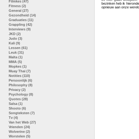
Filmkes (47)
bezinken heb ik hieronde
Fitness (2)
opnieuw aan onze wereld
General (27)
Gezondheid (14)
Graduaties (11)
Grappling (42)
Interviews (9)
JKD (2)
Judo (3)
Kali (9)
Lessen (61)
Leuk (31)
Malta (1)
MMA (5)
Mopkes (1)
Muay Thai (7)
Notities (110)
Persoonlijk (6)
Philosophy (8)
Privacy (2)
Psychology (8)
Quotes (28)
Salsa (1)
Shooto (6)
Songteksten (7)
Tv (4)
Van het Web (27)
Vrienden (24)
Wolverine (2)
Worstelen (5)