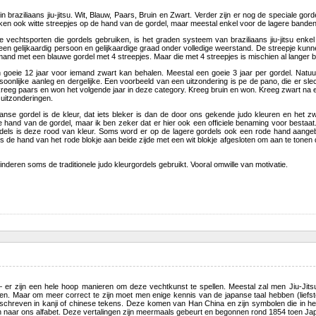
 in braziliaans jiu-jitsu. Wit, Blauw, Paars, Bruin en Zwart. Verder zijn er nog de speciale 
en ook witte streepjes op de hand van de gordel, maar meestal enkel voor de lagere banden
ere vechtsporten die gordels gebruiken, is het graden systeem van braziliaans jiu-jitsu en
en gelijkaardig persoon en gelijkaardige graad onder volledige weerstand. De streepje kunn
and met een blauwe gordel met 4 streepjes. Maar die met 4 streepjes is mischien al langer bla
goeie 12 jaar voor iemand zwart kan behalen. Meestal een goeie 3 jaar per gordel. Natuurlij
ersoonlijke aanleg en dergelijke. Een voorbeeld van een uitzondering is pe de pano, die er s
eeg paars en won het volgende jaar in deze category. Kreeg bruin en won. Kreeg zwart na e
e uitzonderingen.
aanse gordel is de kleur, dat iets bleker is dan de door ons gekende judo kleuren en het 
de hand van de gordel, maar ik ben zeker dat er hier ook een officiele benaming voor bestaat
els is deze rood van kleur. Soms word er op de lagere gordels ook een rode hand aangebrac
s de hand van het rode blokje aan beide zijde met een wit blokje afgesloten om aan te tonen d
inderen soms de traditionele judo kleurgordels gebruikt. Vooral omwille van motivatie.
tsu — er zijn een hele hoop manieren om deze vechtkunst te spellen. Meestal zal men Jiu-Ji
n. Maar om meer correct te zijn moet men enige kennis van de japanse taal hebben (liefste 
geschreven in kanji of chinese tekens. Deze komen van Han China en zijn symbolen die in 
 naar ons alfabet. Deze vertalingen zijn meermaals gebeurt en begonnen rond 1854 toen Japa