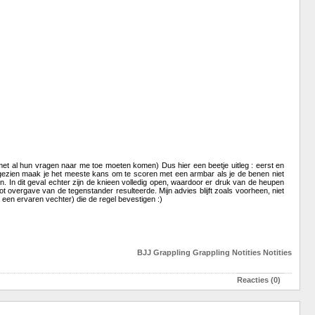
s met al hun vragen naar me toe moeten komen) Dus hier een beetje uitleg : eerst en
k gezien maak je het meeste kans om te scoren met een armbar als je de benen niet
n. In dit geval echter zijn de knieen volledig open, waardoor er druk van de heupen
 overgave van de tegenstander resulteerde. Mijn advies blijft zoals voorheen, niet
 een ervaren vechter) die de regel bevestigen :)
BJJ
Grappling
Grappling
Notities
Notities
Reacties (0)