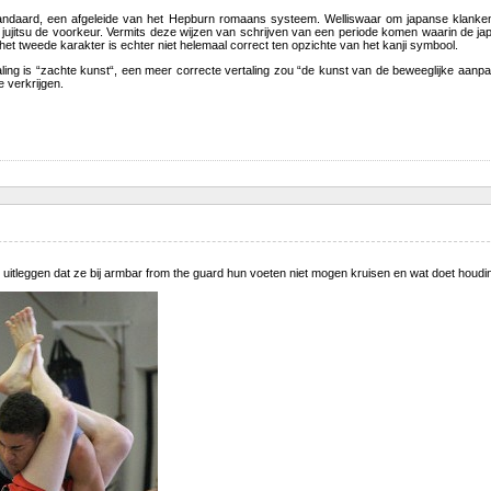
standaard, een afgeleide van het Hepburn romaans systeem. Welliswaar om japanse klanken o
en jujitsu de voorkeur. Vermits deze wijzen van schrijven van een periode komen waarin de 
r het tweede karakter is echter niet helemaal correct ten opzichte van het kanji symbool.
ling is “zachte kunst“, een meer correcte vertaling zou “de kunst van de beweeglijke aanp
 verkrijgen.
 uitleggen dat ze bij armbar from the guard hun voeten niet mogen kruisen en wat doet houdin