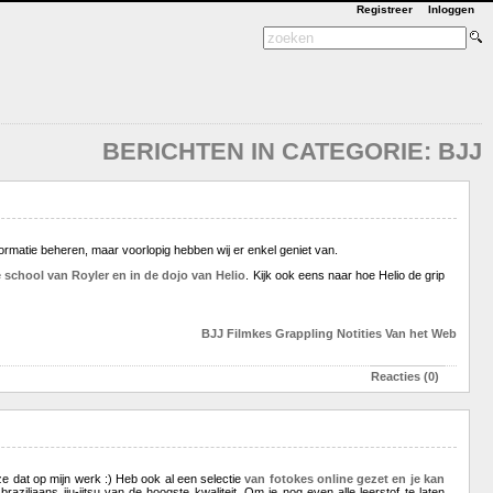
Registreer
Inloggen
BERICHTEN IN CATEGORIE: BJJ
rmatie beheren, maar voorlopig hebben wij er enkel geniet van.
de school van Royler en in de dojo van Helio
. Kijk ook eens naar hoe Helio de grip
BJJ
Filmkes
Grappling
Notities
Van het Web
Reacties (0)
e dat op mijn werk :) Heb ook al een selectie
van fotokes online gezet en je kan
iliaans jiu-jitsu van de hoogste kwaliteit. Om je nog even alle leerstof te laten