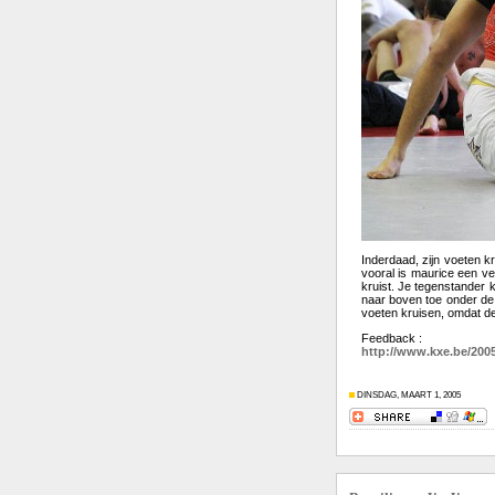
Inderdaad, zijn voeten k
vooral is maurice een ve
kruist. Je tegenstander 
naar boven toe onder de 
voeten kruisen, omdat de 
Feedback :
http://www.kxe.be/2005
DINSDAG, MAART 1, 2005