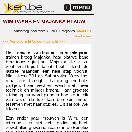
i
menu
WIM PAARS EN MAJANKA BLAUW
donderdag, november 30, 2006
Categories:
About Us
Graduaties
<<< Vorig bericht
Volgend bericht >>>
Het moest er van komen, na enkele jaren
trainen kreeg Majanka haar blauwe band
braziliaanse jiu-jitsu. Majanka die ziezo
veel vechtsport talent heeft, deed de
laatste maanden een hele stap vooruit.
Niet alleen BJJ en Submission Wrestling,
maar ook freefight, thaiboxing en boks
partijen. Haar vechten werd met meer
techniek en minder kracht. Haar grootste
uitdaging nu word plannen hoe ze in elk
van deze 'de top' kan bereiken en dit
tesamen met haar studies. Dit zal ook wel
lukken.
Een ander paar mouwen is Wim, een
introductie is niet echt nodig, hij heeft
zowat alles gewonnen dat er in de Benelux