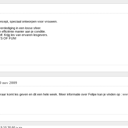
oncept, speciaal ontworpen voor vrouwen.
verdediging in een losse sfeer.
efficiënte manier aan je conditie.
elf. Krijg les van ervaren lesgevers.
OTS OF FUN!
30 nov 2009
eraar komt les geven en dit een hele week. Meer informatie over Felipe kan je vinden op :
www
9
10
30
60
>
>>