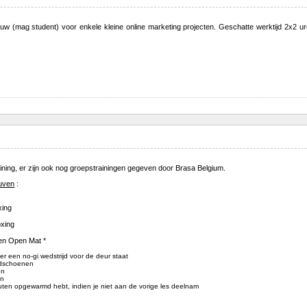
w (mag student) voor enkele kleine online marketing projecten. Geschatte werktijd 2x2 ure
.
raining, er zijn ook nog groepstrainingen gegeven door Brasa Belgium.
euven
:
xing
oxing
 en Open Mat *
er een no-gi wedstrijd voor de deur staat
ndschoenen
en
en
nuten opgewarmd hebt, indien je niet aan de vorige les deelnam