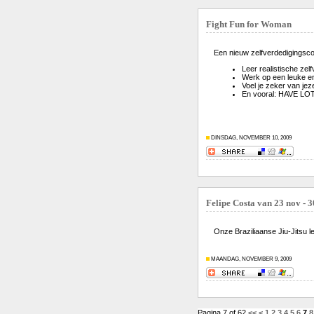
Fight Fun for Woman
Een nieuw zelfverdedigingsc
Leer realistische zelf
Werk op een leuke en 
Voel je zeker van jez
En vooral: HAVE L
DINSDAG, NOVEMBER 10, 2009
Felipe Costa van 23 nov - 
Onze Braziliaanse Jiu-Jitsu l
MAANDAG, NOVEMBER 9, 2009
Pagina 7 of 62
<<
<
1
2
3
4
5
6
7
8