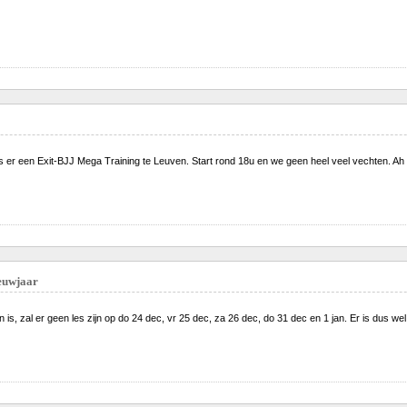
er een Exit-BJJ Mega Training te Leuven. Start rond 18u en we geen heel veel vechten. Ah
ieuwjaar
 is, zal er geen les zijn op do 24 dec, vr 25 dec, za 26 dec, do 31 dec en 1 jan. Er is dus we