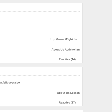
http://www.iFight.be
About Us
Activiteiten
Reacties (14)
.felipcosta.be
About Us
Lessen
Reacties (17)