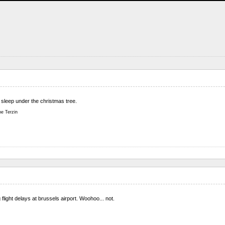
 sleep under the christmas tree.
ne Terzin
flight delays at brussels airport. Woohoo... not.