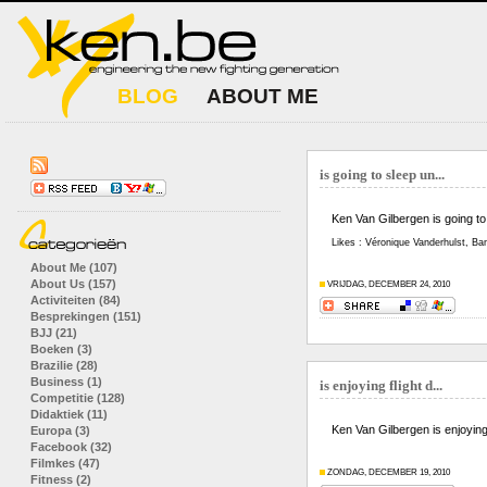
BLOG
ABOUT ME
is going to sleep un...
Ken Van Gilbergen is going to
Likes : Véronique Vanderhulst, Ba
About Me (107)
About Us (157)
VRIJDAG, DECEMBER 24, 2010
Activiteiten (84)
Besprekingen (151)
BJJ (21)
Boeken (3)
Brazilie (28)
Business (1)
is enjoying flight d...
Competitie (128)
Didaktiek (11)
Ken Van Gilbergen is enjoying 
Europa (3)
Facebook (32)
Filmkes (47)
ZONDAG, DECEMBER 19, 2010
Fitness (2)