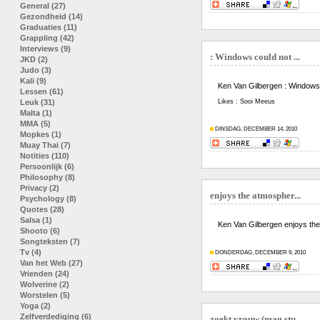
General (27)
Gezondheid (14)
Graduaties (11)
Grappling (42)
Interviews (9)
: Windows could not ...
JKD (2)
Judo (3)
Kali (9)
Ken Van Gilbergen : Windows co
Lessen (61)
Leuk (31)
Likes : Sooi Meeus
Malta (1)
MMA (5)
DINSDAG, DECEMBER 14, 2010
Mopkes (1)
Muay Thai (7)
Notities (110)
Persoonlijk (6)
Philosophy (8)
Privacy (2)
enjoys the atmospher...
Psychology (8)
Quotes (28)
Salsa (1)
Ken Van Gilbergen enjoys the
Shooto (6)
Songteksten (7)
Tv (4)
DONDERDAG, DECEMBER 9, 2010
Van het Web (27)
Vrienden (24)
Wolverine (2)
Worstelen (5)
Yoga (2)
Zelfverdediging (6)
zoekt vrouw (mag stu...