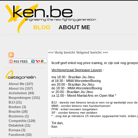
BLOG
ABOUT ME
<<< Vorig bericht
Volgend bericht >>>
Ikzelf geef enkel nog prive training, er zijn ook nog groe
Vechtsportzaal Sportoase Leuven
:
ma 18:30 - Brazilian Jiu-Jitsu
di 18:30 - MMA Worstelen/Boxing
About Me (107)
wo 20:00 - Brazilian Jiu-Jitsu
do 18:30 - MMA Worstelen/Boxing
About Us (157)
vr 20:00 - Brazilian Jiu-Jitsu
Activiteiten (84)
za 11:00 - Mixed Martial Arts en Open Mat *
Besprekingen (151)
BJJ (21)
BJJ : steeds met kimono tenzij er een no-gi wedstrijd voor de
MMA : zonder kimono met handschoenen
Boeken (3)
FFW : enkel vrouwen toegelaten
Brazilie (28)
SF : zonder kimono met stokken
Business (1)
* : zorg dat je minstens 15 minuten opgewarmd hebt, indien 
Competitie (128)
Tot dan,
Didaktiek (11)
Ken
Europa (3)
Facebook (32)