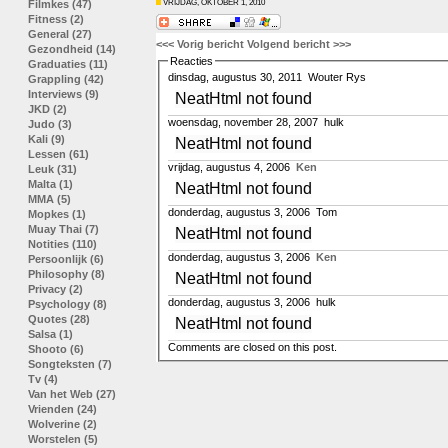
Filmkes (47)
VRIJDAG, OKTOBER 1, 2010
Fitness (2)
General (27)
<<< Vorig bericht
Volgend bericht >>>
Gezondheid (14)
Reacties
Graduaties (11)
dinsdag, augustus 30, 2011
Wouter Rys
Grappling (42)
Interviews (9)
NeatHtml not found
JKD (2)
woensdag, november 28, 2007
hulk
Judo (3)
Kali (9)
NeatHtml not found
Lessen (61)
vrijdag, augustus 4, 2006
Ken
Leuk (31)
Malta (1)
NeatHtml not found
MMA (5)
donderdag, augustus 3, 2006
Tom
Mopkes (1)
Muay Thai (7)
NeatHtml not found
Notities (110)
donderdag, augustus 3, 2006
Ken
Persoonlijk (6)
Philosophy (8)
NeatHtml not found
Privacy (2)
donderdag, augustus 3, 2006
hulk
Psychology (8)
Quotes (28)
NeatHtml not found
Salsa (1)
Comments are closed on this post.
Shooto (6)
Songteksten (7)
Tv (4)
Van het Web (27)
Vrienden (24)
Wolverine (2)
Worstelen (5)