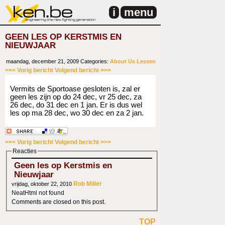
i
menu
GEEN LES OP KERSTMIS EN
NIEUWJAAR
maandag, december 21, 2009
Categories:
About Us
Lessen
<<< Vorig bericht
Volgend bericht >>>
Vermits de Sportoase gesloten is, zal er
geen les zijn op do 24 dec, vr 25 dec, za
26 dec, do 31 dec en 1 jan. Er is dus wel
les op ma 28 dec, wo 30 dec en za 2 jan.
<<< Vorig bericht
Volgend bericht >>>
Reacties
Geen les op Kerstmis en
Nieuwjaar
Rob Miller
vrijdag, oktober 22, 2010
NeatHtml not found
Comments are closed on this post.
TOP