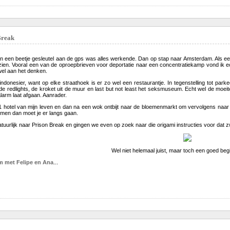
Break
en een beetje gesleutel aan de gps was alles werkende. Dan op stap naar Amsterdam. Als ee
 zien. Vooral een van de oproepbrieven voor deportatie naar een concentratiekamp vond ik ec
 wel aan het denken.
indonesier, want op elke straathoek is er zo wel een restaurantje. In tegenstelling tot par
de redlights, de kroket uit de muur en last but not least het seksmuseum. Echt wel de moei
alarm laat afgaan. Aanrader.
1 hotel van mijn leven en dan na een wok ontbijt naar de bloemenmarkt om vervolgens naar h
men dan moet je er langs gaan.
urlijk naar Prison Break en gingen we even op zoek naar die origami instructies voor dat zw
Wel niet helemaal juist, maar toch een goed be
 met Felipe en Ana
...