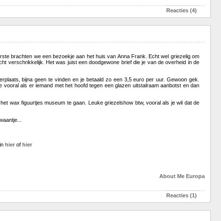
Reacties (4)
rste brachten we een bezoekje aan het huis van Anna Frank. Echt wel griezelig om
ht verschrikkelijk. Het was juist een doodgewone brief die je van de overheid in de
keerplaats, bijna geen te vinden en je betaald zo een 3,5 euro per uur. Gewoon gek.
te vooral als er iemand met het hoofd tegen een glazen uitstalraam aanbotst en dan
et wax figuurtjes museum te gaan. Leuke griezelshow btw, vooral als je wil dat de
aantje...
gin
hier
of
hier
About Me
Europa
Reacties (1)