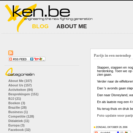
BLOG
ABOUT ME
Parijs in een notendop
Stappen, stappen en nog 
herdenking. Toen we op d
zien gaan.
About Me (107)
Verder naar de eiffeltore
About Us (157)
Dan 's avonds gaan slape
Activiteiten (84)
Besprekingen (151)
Dan naar Disneyland, waa
BJJ (21)
En als laatste nog een 4
Boeken (3)
Brazilie (28)
Nu terug thuis en druk b
Business (1)
Foto update voor parij
Competitie (128)
Didaktiek (11)
Europa (3)
ZONDAG, OKTOBER 29, 2006
Facebook (32)