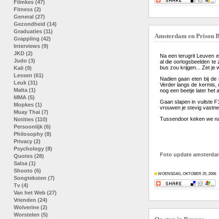
Filmkes (47)
Fitness (2)
General (27)
Gezondheid (14)
Graduaties (11)
Amsterdam en Prison 
Grappling (42)
Interviews (9)
JKD (2)
Na een terugrit Leuven 
Judo (3)
al die oorlogsbeelden te
bus zou krijgen... Zet je
Kali (9)
Lessen (61)
Nadien gaan eten bij de 
Leuk (31)
Verder langs de kermis, 
Malta (1)
nog een beetje later het 
MMA (5)
Gaan slapen in vuilste F
Mopkes (1)
vrouwen je stevig vastne
Muay Thai (7)
Tussendoor keken we natu
Notities (110)
Persoonlijk (6)
Philosophy (8)
Privacy (2)
Psychology (8)
Foto update amsterdam
Quotes (28)
Salsa (1)
Shooto (6)
WOENSDAG, OKTOBER 25, 2006
Songteksten (7)
Tv (4)
Van het Web (27)
Vrienden (24)
Wolverine (2)
Worstelen (5)