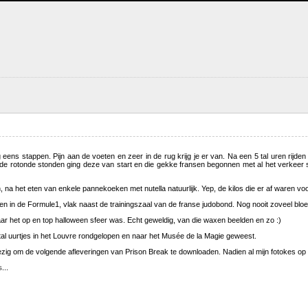
eens stappen. Pijn aan de voeten en zeer in de rug krijg je er van. Na een 5 tal uren rijden
e rotonde stonden ging deze van start en die gekke fransen begonnen met al het verkeer sti
n, na het eten van enkele pannekoeken met nutella natuurlijk. Yep, de kilos die er af waren voo
n in de Formule1, vlak naast de trainingszaal van de franse judobond. Nog nooit zoveel bloem
r het op en top halloween sfeer was. Echt geweldig, van die waxen beelden en zo :)
 tal uurtjes in het Louvre rondgelopen en naar het Musée de la Magie geweest.
ezig om de volgende afleveringen van Prison Break te downloaden. Nadien al mijn fotokes op d
s
...