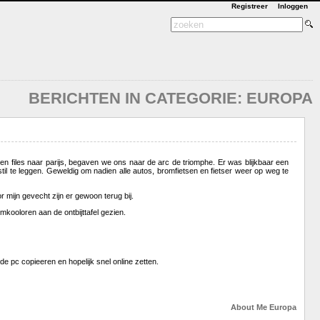
Registreer
Inloggen
BERICHTEN IN CATEGORIE: EUROPA
 en files naar parijs, begaven we ons naar de arc de triomphe. Er was blijkbaar een
l te leggen. Geweldig om nadien alle autos, bromfietsen en fietser weer op weg te
r mijn gevecht zijn er gewoon terug bij.
kooloren aan de ontbijttafel gezien.
e pc copieeren en hopelijk snel online zetten.
About Me
Europa