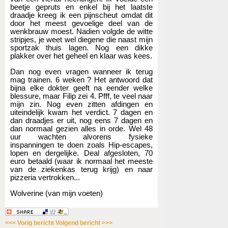
beetje gepruts en enkel bij het laatste
draadje kreeg ik een pijnscheut omdat dit
door het meest gevoelige deel van de
wenkbrauw moest. Nadien volgde de witte
stripjes, je weet wel diegene die naast mijn
sportzak thuis lagen. Nog een dikke
plakker over het geheel en klaar was kees.
Dan nog even vragen wanneer ik terug
mag trainen. 6 weken ? Het antwoord dat
bijna elke dokter geeft na eender welke
blessure, maar Filip zei 4. Pfff, te veel naar
mijn zin. Nog even zitten afdingen en
uiteindelijk kwam het verdict. 7 dagen en
dan draadjes er uit, nog eens 7 dagen en
dan normaal gezien alles in orde. Wel 48
uur wachten alvorens fysieke
inspanningen te doen zoals Hip-escapes,
lopen en dergelijke. Deal afgesloten, 70
euro betaald (waar ik normaal het meeste
van de ziekenkas terug krijg) en naar
pizzeria vertrokken...
Wolverine (van mijn voeten)
<<< Vorig bericht
Volgend bericht >>>