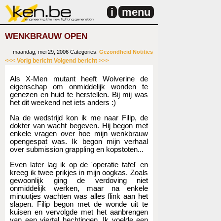
i
menu
WENKBRAUW OPEN
maandag, mei 29, 2006
Categories:
Gezondheid
Notities
<<< Vorig bericht
Volgend bericht >>>
Als X-Men mutant heeft Wolverine de
eigenschap om onmiddelijk wonden te
genezen en huid te herstellen. Bij mij was
het dit weekend net iets anders :)
Na de wedstrijd kon ik me naar Filip, de
dokter van wacht begeven. Hij begon met
enkele vragen over hoe mijn wenkbrauw
opengespat was. Ik begon mijn verhaal
over submission grappling en kopstoten...
Even later lag ik op de 'operatie tafel' en
kreeg ik twee prikjes in mijn oogkas. Zoals
gewoonlijk ging de verdoving niet
onmiddelijk werken, maar na enkele
minuutjes wachten was alles flink aan het
slapen. Filip begon met de wonde uit te
kuisen en vervolgde met het aanbrengen
van een viertal hechtingen. Ik voelde een