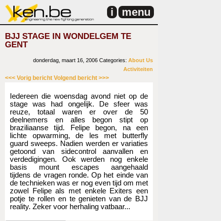
i
menu
BJJ STAGE IN WONDELGEM TE
GENT
donderdag, maart 16, 2006
Categories:
About Us
Activiteiten
<<< Vorig bericht
Volgend bericht >>>
Iedereen die woensdag avond niet op de
stage was had ongelijk. De sfeer was
reuze, totaal waren er over de 50
deelnemers en alles begon stipt op
braziliaanse tijd. Felipe begon, na een
lichte opwarming, de les met butterfly
guard sweeps. Nadien werden er variaties
getoond van sidecontrol aanvallen en
verdedigingen. Ook werden nog enkele
basis mount escapes aangehaald
tijdens de vragen ronde. Op het einde van
de technieken was er nog even tijd om met
zowel Felipe als met enkele Exiters een
potje te rollen en te genieten van de BJJ
reality. Zeker voor herhaling vatbaar...