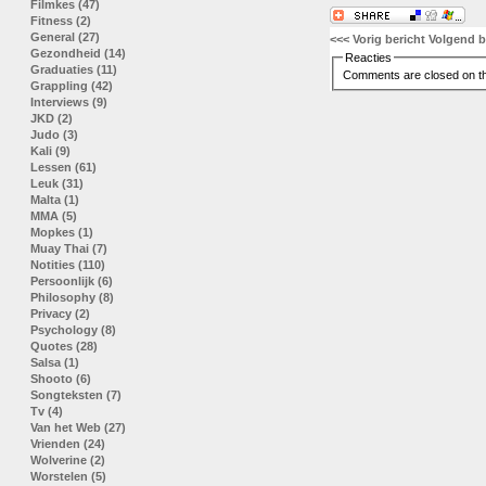
Filmkes (47)
Fitness (2)
General (27)
<<< Vorig bericht
Volgend b
Gezondheid (14)
Reacties
Graduaties (11)
Comments are closed on th
Grappling (42)
Interviews (9)
JKD (2)
Judo (3)
Kali (9)
Lessen (61)
Leuk (31)
Malta (1)
MMA (5)
Mopkes (1)
Muay Thai (7)
Notities (110)
Persoonlijk (6)
Philosophy (8)
Privacy (2)
Psychology (8)
Quotes (28)
Salsa (1)
Shooto (6)
Songteksten (7)
Tv (4)
Van het Web (27)
Vrienden (24)
Wolverine (2)
Worstelen (5)