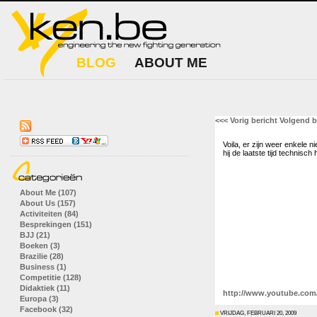
BLOG
ABOUT ME
<<< Vorig bericht
Volgend b
Voila, er zijn weer enkele 
hij de laatste tijd technisch
About Me (107)
About Us (157)
Activiteiten (84)
Besprekingen (151)
BJJ (21)
Boeken (3)
Brazilie (28)
Business (1)
Competitie (128)
Didaktiek (11)
http://www.youtube.co
Europa (3)
Facebook (32)
VRIJDAG, FEBRUARI 20, 2009