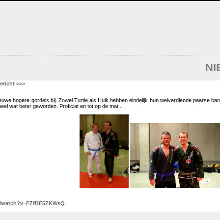
NI
ericht >>>
nieuwe hogere gordels bij. Zowel Turtle als Hulk hebben eindelijk hun welverdiende paarse ban
 heel wat beter geworden. Proficiat en tot op de mat...
m/watch?v=FZfBE5ZKWsQ