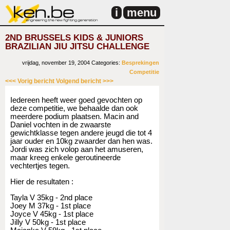
i
menu
2ND BRUSSELS KIDS & JUNIORS
BRAZILIAN JIU JITSU CHALLENGE
vrijdag, november 19, 2004
Categories:
Besprekingen
Competitie
<<< Vorig bericht
Volgend bericht >>>
Iedereen heeft weer goed gevochten op
deze competitie, we behaalde dan ook
meerdere podium plaatsen. Macin and
Daniel vochten in de zwaarste
gewichtklasse tegen andere jeugd die tot 4
jaar ouder en 10kg zwaarder dan hen was.
Jordi was zich volop aan het amuseren,
maar kreeg enkele geroutineerde
vechtertjes tegen.
Hier de resultaten :
Tayla V 35kg - 2nd place
Joey M 37kg - 1st place
Joyce V 45kg - 1st place
Jilly V 50kg - 1st place