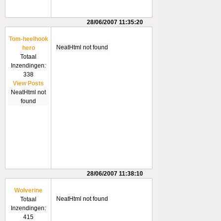
28/06/2007 11:35:20
Tom-heelhook
NeatHtml not found
hero
Totaal
Inzendingen:
338
View Posts
NeatHtml not
found
28/06/2007 11:38:10
Wolverine
NeatHtml not found
Totaal
Inzendingen:
415