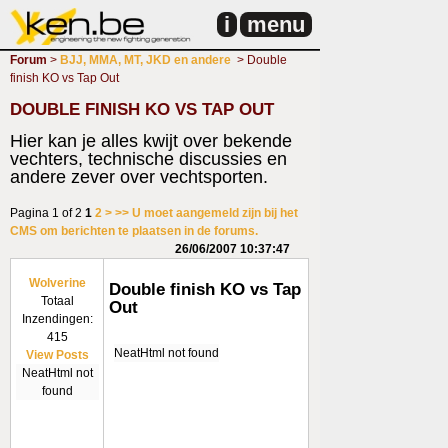
i
menu
Forum
>
BJJ, MMA, MT, JKD en andere
> Double
finish KO vs Tap Out
DOUBLE FINISH KO VS TAP OUT
Hier kan je alles kwijt over bekende
vechters, technische discussies en
andere zever over vechtsporten.
Pagina 1 of 2
1
2
>
>>
U moet aangemeld zijn bij het
CMS om berichten te plaatsen in de forums.
26/06/2007 10:37:47
Wolverine
Double finish KO vs Tap
Totaal
Out
Inzendingen:
415
NeatHtml not found
View Posts
NeatHtml not
found