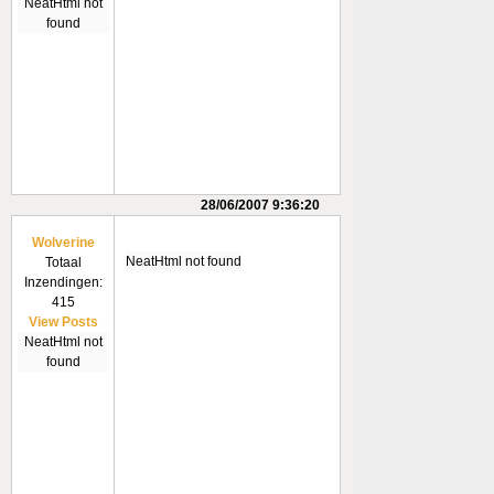
NeatHtml not
found
28/06/2007 9:36:20
Wolverine
NeatHtml not found
Totaal
Inzendingen:
415
View Posts
NeatHtml not
found