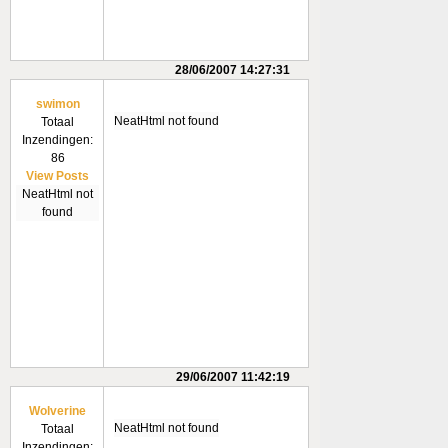
28/06/2007 14:27:31
swimon
NeatHtml not found
Totaal
Inzendingen:
86
View Posts
NeatHtml not
found
29/06/2007 11:42:19
Wolverine
NeatHtml not found
Totaal
Inzendingen: