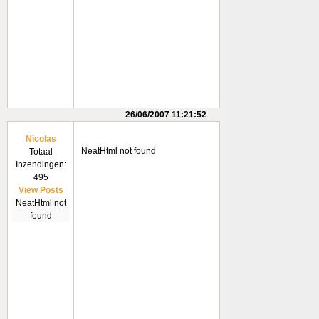
26/06/2007 11:21:52
Nicolas
NeatHtml not found
Totaal
Inzendingen:
495
View Posts
NeatHtml not
found