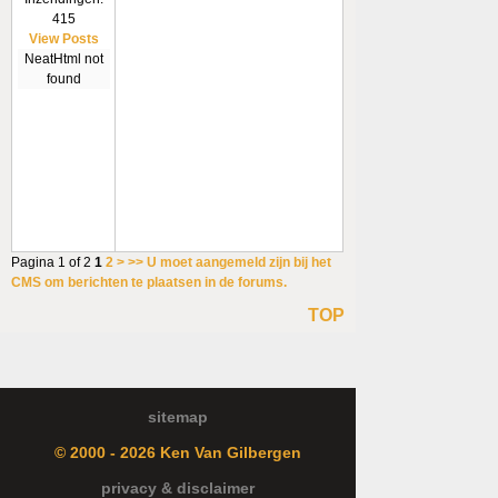
415
View Posts
NeatHtml not
found
Pagina 1 of 2
1
2
>
>>
U moet aangemeld zijn bij het
CMS om berichten te plaatsen in de forums.
TOP
sitemap
© 2000 - 2026 Ken Van Gilbergen
privacy & disclaimer