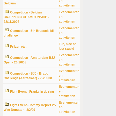
en
Belgium
activiteiten
Evenementen
Competition - Belgian
en
GRAPPLING CHAMPIONSHIP -
activiteiten
22/11/2008
Evenementen
Competition - 5th Brussels bjj
en
challenge
activiteiten
Fun, nice or
Prijzen etc.
just stupid
Evenementen
Competition - Amsterdam BJJ
en
Open - 26/10/08
activiteiten
Evenementen
Competition - BJJ - Brabo
en
Challenge (Aartselaar) - 25/10/08
activiteiten
Evenementen
en
Fight Event - Franky in de ring
activiteiten
Evenementen
Fight Event - Tommy Depret VS
en
Wim Deputter - 8/2/09
activiteiten