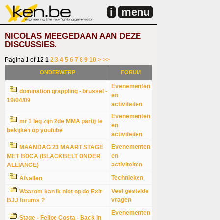
i
menu
NICOLAS MEEGEDAAN AAN DEZE
DISCUSSIES.
Pagina 1 of 12
1
2
3
4
5
6
7
8
9
10
>
>>
ONDERWERP
FORUM
Evenementen
domination grappling - brussel -
en
19/04/09
activiteiten
Evenementen
mr 1 leg zijn 2de MMA partij te
en
bekijken op youtube
activiteiten
Evenementen
MAANDAG 23 MAART STAGE
en
MET BOCA (BLACKBELT ONDER
activiteiten
ALLIANCE)
Technieken
Afvallen
Veel gestelde
Waarom kan ik niet op de Exit-
vragen
BJJ forums ?
Evenementen
Stage - Felipe Costa - Back in