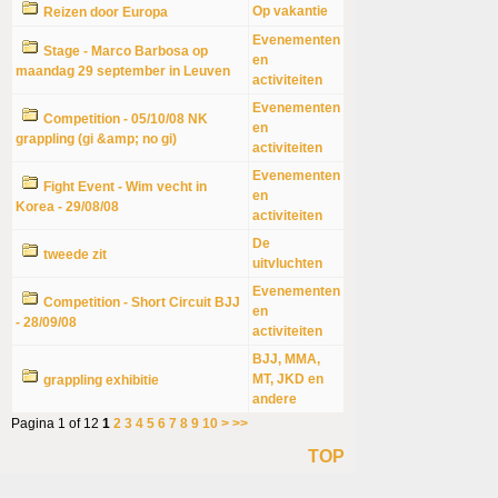
Op vakantie
Reizen door Europa
Evenementen
Stage - Marco Barbosa op
en
maandag 29 september in Leuven
activiteiten
Evenementen
Competition - 05/10/08 NK
en
grappling (gi &amp; no gi)
activiteiten
Evenementen
Fight Event - Wim vecht in
en
Korea - 29/08/08
activiteiten
De
tweede zit
uitvluchten
Evenementen
Competition - Short Circuit BJJ
en
- 28/09/08
activiteiten
BJJ, MMA,
MT, JKD en
grappling exhibitie
andere
Pagina 1 of 12
1
2
3
4
5
6
7
8
9
10
>
>>
TOP