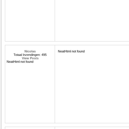
Nicolas
NeatHtml not found
Totaal Inzendingen: 495
View Posts
NeatHtml not found