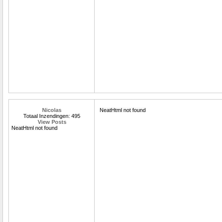
Nicolas
NeatHtml not found
Totaal Inzendingen: 495
View Posts
NeatHtml not found