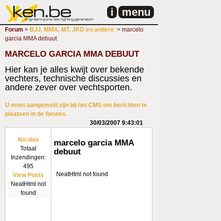
i
menu
Forum
>
BJJ, MMA, MT, JKD en andere
> marcelo
garcia MMA debuut
MARCELO GARCIA MMA DEBUUT
Hier kan je alles kwijt over bekende
vechters, technische discussies en
andere zever over vechtsporten.
U moet aangemeld zijn bij het CMS om berichten te
plaatsen in de forums.
30/03/2007 9:43:01
Nicolas
marcelo garcia MMA
Totaal
debuut
Inzendingen:
495
NeatHtml not found
View Posts
NeatHtml not
found