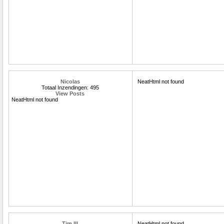
Nicolas
NeatHtml not found
Totaal Inzendingen: 495
View Posts
NeatHtml not found
Tim III
NeatHtml not found