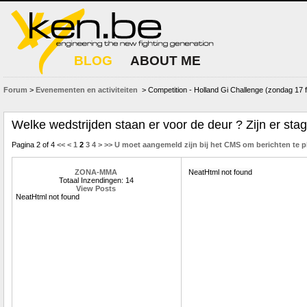
BLOG
ABOUT ME
Forum
>
Evenementen en activiteiten
> Competition - Holland Gi Challenge (zondag 17 f
Welke wedstrijden staan er voor de deur ? Zijn er sta
Pagina 2 of 4
<<
<
1
2
3
4
>
>>
U moet aangemeld zijn bij het CMS om berichten te p
ZONA-MMA
NeatHtml not found
Totaal Inzendingen: 14
View Posts
NeatHtml not found