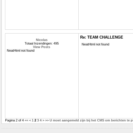
Re: TEAM CHALLENGE
Nicolas
Totaal Inzendingen: 495
NeatHtml not found
View Posts
NeatHtml not found
Pagina 2 of 4
<<
<
1
2
3
4
>
>>
U moet aangemeld zijn bij het CMS om berichten te p