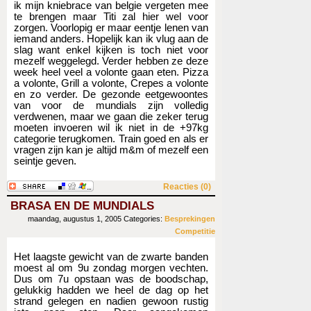
ik mijn kniebrace van belgie vergeten mee
te brengen maar Titi zal hier wel voor
zorgen. Voorlopig er maar eentje lenen van
iemand anders. Hopelijk kan ik vlug aan de
slag want enkel kijken is toch niet voor
mezelf weggelegd. Verder hebben ze deze
week heel veel a volonte gaan eten. Pizza
a volonte, Grill a volonte, Crepes a volonte
en zo verder. De gezonde eetgewoontes
van voor de mundials zijn volledig
verdwenen, maar we gaan die zeker terug
moeten invoeren wil ik niet in de +97kg
categorie terugkomen. Train goed en als er
vragen zijn kan je altijd m&m of mezelf een
seintje geven.
Reacties (0)
BRASA EN DE MUNDIALS
maandag, augustus 1, 2005
Categories:
Besprekingen
Competitie
Het laagste gewicht van de zwarte banden
moest al om 9u zondag morgen vechten.
Dus om 7u opstaan was de boodschap,
gelukkig hadden we heel de dag op het
strand gelegen en nadien gewoon rustig