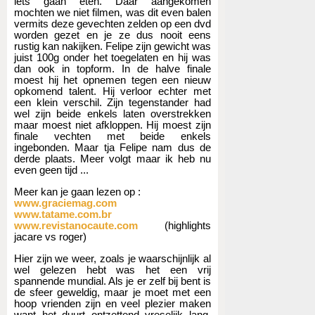
iets gaan eten. Daar aangekomen
mochten we niet filmen, was dit even balen
vermits deze gevechten zelden op een dvd
worden gezet en je ze dus nooit eens
rustig kan nakijken. Felipe zijn gewicht was
juist 100g onder het toegelaten en hij was
dan ook in topform. In de halve finale
moest hij het opnemen tegen een nieuw
opkomend talent. Hij verloor echter met
een klein verschil. Zijn tegenstander had
wel zijn beide enkels laten overstrekken
maar moest niet afkloppen. Hij moest zijn
finale vechten met beide enkels
ingebonden. Maar tja Felipe nam dus de
derde plaats. Meer volgt maar ik heb nu
even geen tijd ...
Meer kan je gaan lezen op :
www.graciemag.com
www.tatame.com.br
www.revistanocaute.com
(highlights
jacare vs roger)
Hier zijn we weer, zoals je waarschijnlijk al
wel gelezen hebt was het een vrij
spannende mundial. Als je er zelf bij bent is
de sfeer geweldig, maar je moet met een
hoop vrienden zijn en veel plezier maken
want het duurt ontzettend vreselijk lang.