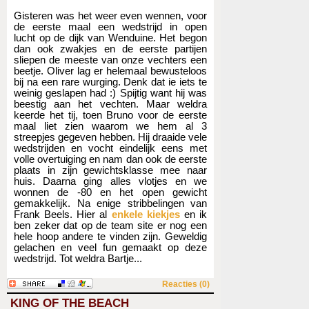
Gisteren was het weer even wennen, voor
de eerste maal een wedstrijd in open
lucht op de dijk van Wenduine. Het begon
dan ook zwakjes en de eerste partijen
sliepen de meeste van onze vechters een
beetje. Oliver lag er helemaal bewusteloos
bij na een rare wurging. Denk dat ie iets te
weinig geslapen had :) Spijtig want hij was
beestig aan het vechten. Maar weldra
keerde het tij, toen Bruno voor de eerste
maal liet zien waarom we hem al 3
streepjes gegeven hebben. Hij draaide vele
wedstrijden en vocht eindelijk eens met
volle overtuiging en nam dan ook de eerste
plaats in zijn gewichtsklasse mee naar
huis. Daarna ging alles vlotjes en we
wonnen de -80 en het open gewicht
gemakkelijk. Na enige stribbelingen van
Frank Beels. Hier al
enkele kiekjes
en ik
ben zeker dat op de team site er nog een
hele hoop andere te vinden zijn. Geweldig
gelachen en veel fun gemaakt op deze
wedstrijd. Tot weldra Bartje...
Reacties (0)
KING OF THE BEACH