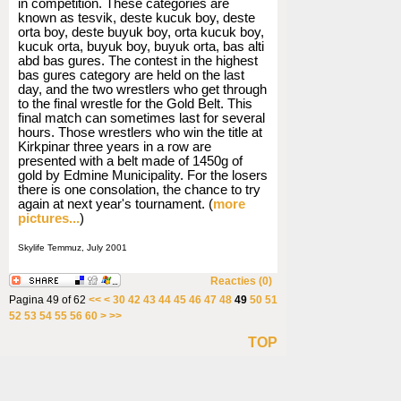
in competition. These categories are
known as tesvik, deste kucuk boy, deste
orta boy, deste buyuk boy, orta kucuk boy,
kucuk orta, buyuk boy, buyuk orta, bas alti
abd bas gures. The contest in the highest
bas gures category are held on the last
day, and the two wrestlers who get through
to the final wrestle for the Gold Belt. This
final match can sometimes last for several
hours. Those wrestlers who win the title at
Kirkpinar three years in a row are
presented with a belt made of 1450g of
gold by Edmine Municipality. For the losers
there is one consolation, the chance to try
again at next year's tournament. (
more
pictures...
)
Skylife Temmuz, July 2001
Reacties (0)
Pagina 49 of 62
<<
<
30
42
43
44
45
46
47
48
49
50
51
52
53
54
55
56
60
>
>>
TOP