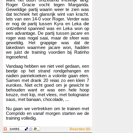
Roger Gracie vocht tegen Margarida.
Geweldige partij waarin weer te zien was
dat techniek het glansrijk wint van kracht.
Iets van een 14-0 voor Roger. Verder was
er nog de partij tussen Kyra en Leka die
ontzettend spanned was en Leka won op
een advantage. De partij tussen jacare en
roger was nogal saai, maar de sfeer was
geweldig. Het grappige was dat de
takedown waarmee jacare won, hadden
we juist de training voordien bij Ratinho
ingeoefend.
Vandaag hebben we niet veel gedaan, een
beetje op het strand rondgehangen en
nadien pannekoeken a volonte gaan eten.
Samen met drank 20 reias zo een klein 7
eurokes. Niet echt goed om je gewicht te
behouden want er was een hele hoop
keuze, met kip, met vlees, met bolognaise
saus, met banaan, chocolade, ...
Nu gaan we vertrekken om te trainen met
Comprido en vanaf morgen starten we de
training volledig.
Reacties (0)