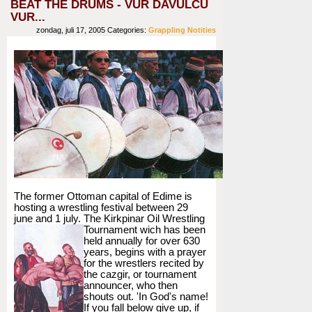
BEAT THE DRUMS - VUR DAVULCU
VUR...
zondag, juli 17, 2005
Categories:
Grappling
Notities
The former Ottoman capital of Edime is
hosting a wrestling festival between 29
june and 1 july. The Kirkpinar Oil Wrestling
Tournament wich has
been
held annually for over 630
years, begins with a prayer
for the wrestlers recited by
the cazgir, or tournament
announcer, who then
shouts out. 'In God's name!
If you fall below give up, if