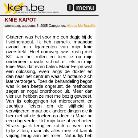
i
menu
KNIE KAPOT
woensdag, augustus 3, 2005
Categories:
About Me
Brazilie
Gisteren was het voor me een dagje bij de
fisiotherapeut. Ik heb namelijk maandag
avond mijn ligamenten van mijn knie
overstrekt. Heel domweg, was rustig met
KC aan het rollen en toen ie op mijn
onderbeen duwde schoot er iets in mijn
knie. Was dat even balen. Maar Felipe wist
een oplossing, even langs de dokter en
dan naar het centrum waar Minotauro zich
laat verzorgen. Toen de behandeling begon
was ik een beetje ongerust, de methodes
zagen er nogal onorthodox uit. Meer dan
vier uur hebben ze met me bezig geweest.
Van ijs opleggingen tot microcurrent en
zachtjes fietsen om de stijfheid te
verwijderen, maar ook andere dingen die ik
hier niet uit de doeken ga doen :) Maar nu
een dag verder lijkt mijn knie al veel beter.
Straks ga ik terug en zal ik er weer een
tijdje zitten, maar als alles mee zit kan ik
vrijdag terug aan het rollen. Natuurlijk heb