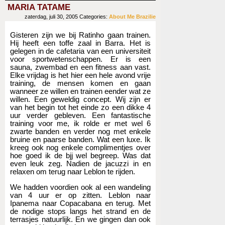
MARIA TATAME
zaterdag, juli 30, 2005
Categories:
About Me
Brazilie
Gisteren zijn we bij Ratinho gaan trainen.
Hij heeft een toffe zaal in Barra. Het is
gelegen in de cafetaria van een universiteit
voor sportwetenschappen. Er is een
sauna, zwembad en een fitness aan vast.
Elke vrijdag is het hier een hele avond vrije
training, de mensen komen en gaan
wanneer ze willen en trainen eender wat ze
willen. Een geweldig concept. Wij zijn er
van het begin tot het einde zo een dikke 4
uur verder gebleven. Een fantastische
training voor me, ik rolde er met wel 6
zwarte banden en verder nog met enkele
bruine en paarse banden. Wat een luxe. Ik
kreeg ook nog enkele complimentjes over
hoe goed ik de bjj wel begreep. Was dat
even leuk zeg. Nadien de jacuzzi in en
relaxen om terug naar Leblon te rijden.
We hadden voordien ook al een wandeling
van 4 uur er op zitten. Leblon naar
Ipanema naar Copacabana en terug. Met
de nodige stops langs het strand en de
terrasjes natuurlijk. En we gingen dan ook