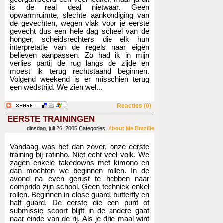
is de real deal nietwaar. Geen
opwarmruimte, slechte aankondiging van
de gevechten, wegen vlak voor je eerste
gevecht dus een hele dag scheel van de
honger, scheidsrechters die elk hun
interpretatie van de regels naar eigen
believen aanpassen. Zo had ik in mijn
verlies partij de rug langs de zijde en
moest ik terug rechtstaand beginnen.
Volgend weekend is er misschien terug
een wedstrijd. We zien wel...
Reacties (0)
EERSTE TRAININGEN
dinsdag, juli 26, 2005
Categories:
About Me
Brazilie
Vandaag was het dan zover, onze eerste
training bij ratinho. Niet echt veel volk. We
zagen enkele takedowns met kimono en
dan mochten we beginnen rollen. In de
avond na even gerust te hebben naar
comprido zijn school. Geen techniek enkel
rollen. Beginnen in close guard, butterfly en
half guard. De eerste die een punt of
submissie scoort blijft in de andere gaat
naar einde van de rij. Als je drie maal wint