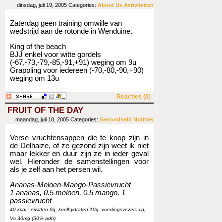
dinsdag, juli 19, 2005
Categories:
About Us
Activiteiten
Zaterdag geen training omwille van
wedstrijd aan de rotonde in Wenduine.
King of the beach
BJJ enkel voor witte gordels
(-67,-73,-79,-85,-91,+91) weging om 9u
Grappling voor iedereen (-70,-80,-90,+90)
weging om 13u
Reacties (0)
FRUIT OF THE DAY
maandag, juli 18, 2005
Categories:
Gezondheid
Notities
Verse vruchtensappen die te koop zijn in
de Delhaize, of ze gezond zijn weet ik niet
maar lekker en duur zijn ze in ieder geval
wel. Hieronder de samenstellingen voor
als je zelf aan het persen wil.
Ananas-Meloen-Mango-Passievrucht
1 ananas, 0.5 meloen, 0.5 mango, 1
passievrucht
40 kcal : eiwitten 0g, koolhydraten 10g, voedingsvezels 1g,
Vc 30mg (50% adh)