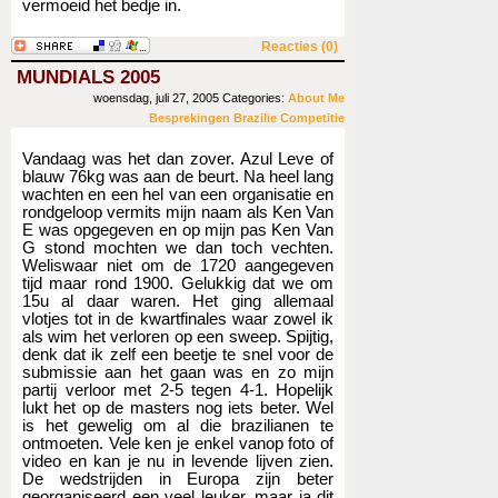
vermoeid het bedje in.
Reacties (0)
MUNDIALS 2005
woensdag, juli 27, 2005
Categories:
About Me
Besprekingen
Brazilie
Competitie
Vandaag was het dan zover. Azul Leve of
blauw 76kg was aan de beurt. Na heel lang
wachten en een hel van een organisatie en
rondgeloop vermits mijn naam als Ken Van
E was opgegeven en op mijn pas Ken Van
G stond mochten we dan toch vechten.
Weliswaar niet om de 1720 aangegeven
tijd maar rond 1900. Gelukkig dat we om
15u al daar waren. Het ging allemaal
vlotjes tot in de kwartfinales waar zowel ik
als wim het verloren op een sweep. Spijtig,
denk dat ik zelf een beetje te snel voor de
submissie aan het gaan was en zo mijn
partij verloor met 2-5 tegen 4-1. Hopelijk
lukt het op de masters nog iets beter. Wel
is het gewelig om al die brazilianen te
ontmoeten. Vele ken je enkel vanop foto of
video en kan je nu in levende lijven zien.
De wedstrijden in Europa zijn beter
georganiseerd een veel leuker, maar ja dit