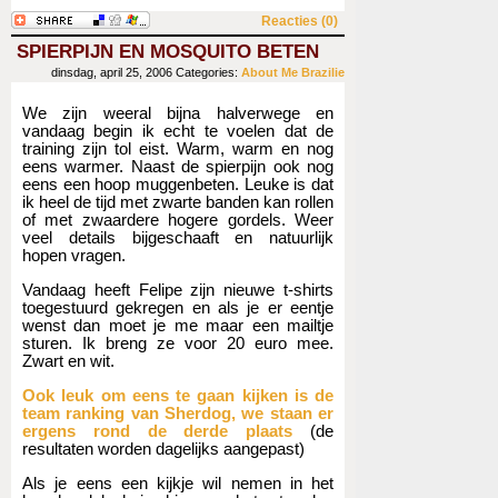
Reacties (0)
SPIERPIJN EN MOSQUITO BETEN
dinsdag, april 25, 2006
Categories:
About Me
Brazilie
We zijn weeral bijna halverwege en
vandaag begin ik echt te voelen dat de
training zijn tol eist. Warm, warm en nog
eens warmer. Naast de spierpijn ook nog
eens een hoop muggenbeten. Leuke is dat
ik heel de tijd met zwarte banden kan rollen
of met zwaardere hogere gordels. Weer
veel details bijgeschaaft en natuurlijk
hopen vragen.
Vandaag heeft Felipe zijn nieuwe t-shirts
toegestuurd gekregen en als je er eentje
wenst dan moet je me maar een mailtje
sturen. Ik breng ze voor 20 euro mee.
Zwart en wit.
Ook leuk om eens te gaan kijken is de
team ranking van Sherdog, we staan er
ergens rond de derde plaats
(de
resultaten worden dagelijks aangepast)
Als je eens een kijkje wil nemen in het