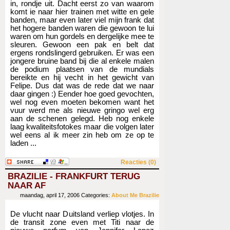
in, rondje uit. Dacht eerst zo van waarom
komt ie naar hier trainen met witte en gele
banden, maar even later viel mijn frank dat
het hogere banden waren die gewoon te lui
waren om hun gordels en dergelijke mee te
sleuren. Gewoon een pak en belt dat
ergens rondslingerd gebruiken. Er was een
jongere bruine band bij die al enkele malen
de podium plaatsen van de mundials
bereikte en hij vecht in het gewicht van
Felipe. Dus dat was de rede dat we naar
daar gingen :) Eender hoe goed gevochten,
wel nog even moeten bekomen want het
vuur werd me als nieuwe gringo wel erg
aan de schenen gelegd. Heb nog enkele
laag kwaliteitsfotokes maar die volgen later
wel eens al ik meer zin heb om ze op te
laden ...
Reacties (0)
BRAZILIE - FRANKFURT TERUG
NAAR AF
maandag, april 17, 2006
Categories:
About Me
Brazilie
De vlucht naar Duitsland verliep vlotjes. In
de transit zone even met Titi naar de