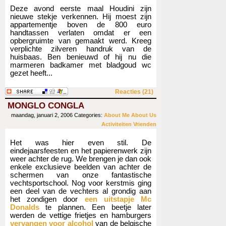
Deze avond eerste maal Houdini zijn
nieuwe stekje verkennen. Hij moest zijn
appartementje boven de 800 euro
handtassen verlaten omdat er een
opbergruimte van gemaakt werd. Kreeg
verplichte zilveren handruk van de
huisbaas. Ben benieuwd of hij nu die
marmeren badkamer met bladgoud wc
gezet heeft...
Reacties (21)
MONGLO CONGLA
maandag, januari 2, 2006
Categories:
About Me
About Us
Activiteiten
Vrienden
Het was hier even stil. De
eindejaarsfeesten en het papierenwerk zijn
weer achter de rug. We brengen je dan ook
enkele exclusieve beelden van achter de
schermen van onze fantastische
vechtsportschool. Nog voor kerstmis ging
een deel van de vechters al grondig aan
het zondigen door
een uitstapje Mc
Donalds
te plannen. Een beetje later
werden de vettige frietjes en hamburgers
vervangen voor alcohol
van de belgische