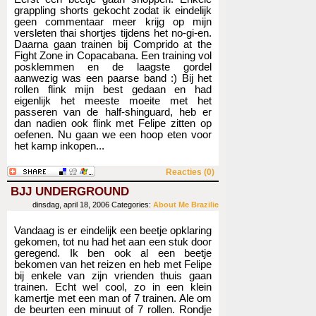
grappling shorts gekocht zodat ik eindelijk
geen commentaar meer krijg op mijn
versleten thai shortjes tijdens het no-gi-en.
Daarna gaan trainen bij Comprido at the
Fight Zone in Copacabana. Een training vol
posklemmen en de laagste gordel
aanwezig was een paarse band :) Bij het
rollen flink mijn best gedaan en had
eigenlijk het meeste moeite met het
passeren van de half-shinguard, heb er
dan nadien ook flink met Felipe zitten op
oefenen. Nu gaan we een hoop eten voor
het kamp inkopen...
Reacties (0)
BJJ UNDERGROUND
dinsdag, april 18, 2006
Categories:
About Me
Brazilie
Vandaag is er eindelijk een beetje opklaring
gekomen, tot nu had het aan een stuk door
geregend. Ik ben ook al een beetje
bekomen van het reizen en heb met Felipe
bij enkele van zijn vrienden thuis gaan
trainen. Echt wel cool, zo in een klein
kamertje met een man of 7 trainen. Ale om
de beurten een minuut of 7 rollen. Rondje