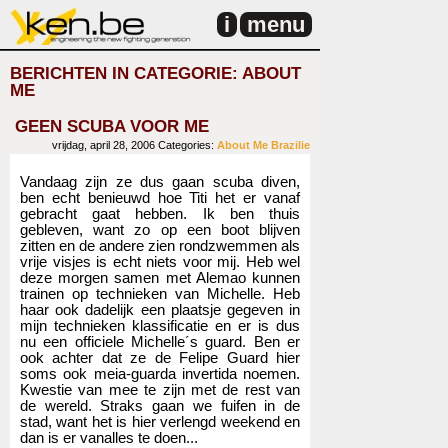
i
menu
BERICHTEN IN CATEGORIE: ABOUT
ME
GEEN SCUBA VOOR ME
vrijdag, april 28, 2006
Categories:
About Me
Brazilie
Vandaag zijn ze dus gaan scuba diven,
ben echt benieuwd hoe Titi het er vanaf
gebracht gaat hebben. Ik ben thuis
gebleven, want zo op een boot blijven
zitten en de andere zien rondzwemmen als
vrije visjes is echt niets voor mij. Heb wel
deze morgen samen met Alemao kunnen
trainen op technieken van Michelle. Heb
haar ook dadelijk een plaatsje gegeven in
mijn technieken klassificatie en er is dus
nu een officiele Michelle´s guard. Ben er
ook achter dat ze de Felipe Guard hier
soms ook meia-guarda invertida noemen.
Kwestie van mee te zijn met de rest van
de wereld. Straks gaan we fuifen in de
stad, want het is hier verlengd weekend en
dan is er vanalles te doen...