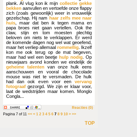
plank. Al vlug kon ik mijn
collectie gekke
bekken
aanvullen en vertoefde onze flappy
zich (zoals gewoonlijk) weer in vrouwelijk
gezelschap. Hij nam
haar zelfs mee naar
huis
, maar dat ben ik tegen mama en
papa broes niet gaan vertellen. Ook the
claw, stijn en tom moesten plechtig
beloven om niets te verklappen. Er werd
de komende dagen nog wel wat geoefend,
maar het verliep allemaal
rommellig
. Ikzelf
kon me ook terug op de mat begeven,
maar had wel een beetje
hulp nodig
. Op
nieuwjaars avond konden we eindelijk de
geheime talenten
van onze hulk eens
aanschouwen en vooral de chocolade
mouse was niet te versmaden. De hulk
had dan ook even voor een
vervang
fotograaf
gezorgd. We zijn er klaar voor,
laat de wedstrijden maar komen. Monglo
Congla...
Reacties (0)
Pagina 7 of 11
<<
<
1
2
3
4
5
6
7
8
9
10
>
>>
TOP