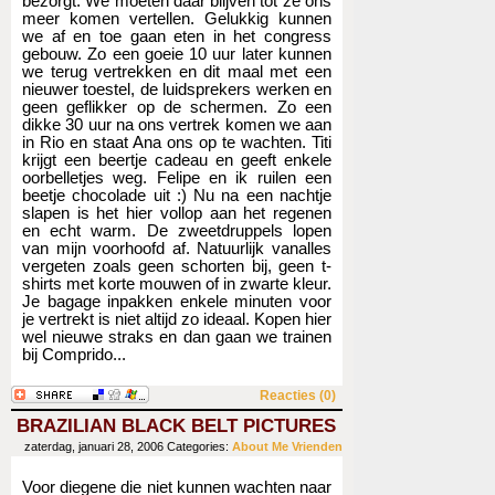
bezorgt. We moeten daar blijven tot ze ons
meer komen vertellen. Gelukkig kunnen
we af en toe gaan eten in het congress
gebouw. Zo een goeie 10 uur later kunnen
we terug vertrekken en dit maal met een
nieuwer toestel, de luidsprekers werken en
geen geflikker op de schermen. Zo een
dikke 30 uur na ons vertrek komen we aan
in Rio en staat Ana ons op te wachten. Titi
krijgt een beertje cadeau en geeft enkele
oorbelletjes weg. Felipe en ik ruilen een
beetje chocolade uit :) Nu na een nachtje
slapen is het hier vollop aan het regenen
en echt warm. De zweetdruppels lopen
van mijn voorhoofd af. Natuurlijk vanalles
vergeten zoals geen schorten bij, geen t-
shirts met korte mouwen of in zwarte kleur.
Je bagage inpakken enkele minuten voor
je vertrekt is niet altijd zo ideaal. Kopen hier
wel nieuwe straks en dan gaan we trainen
bij Comprido...
Reacties (0)
BRAZILIAN BLACK BELT PICTURES
zaterdag, januari 28, 2006
Categories:
About Me
Vrienden
Voor diegene die niet kunnen wachten naar