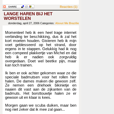
Reacties (1)
LANGE HAREN BIJ HET
WORSTELEN
donderdag, april 27, 2006
Categories:
About Me
Brazilie
Momenteel heb ik een heel trage internet
verbinding ter beschikking, dus ik zal het
kort moeten houden. Gisteren heb ik mijn
voet geblesseerd op het strand, door
ergens in te stappen. Gelukkig had ik nog
een compeed plakkertje van Michel en dat
heb ik er nadien ook zorgvuldig
overgedaan. Doet wel beetke pijn, maar
kan toch trainen.
Ik ben er ook achter gekomen waar ze die
speciale badmutsen voor het rollen hier
halen. De dames maken die gewoon zelf.
Ze nemen een driehoek bikinietje en
naaien dit vast aan de zijkanten van de
badmuts. Het borsttouwtje halen ze er
gewoon uit en klaar is kees.
Morgen gaan we scuba duiken, maar ben
nog niet zeker dat ik mee zal gaan...