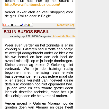
beach club huis hier op het strand :
http://www.fishbonebuzios.com/
Verder lekker eten en veel shopping voor
de girls. Rol ze daar in Belgie...
Reacties (2)
BJJ IN BUZIOS BRASIL
zaterdag, april 22, 2006
Categories:
About Me
Brazilie
Weer even verder en het zonnetje is er nu
volledig bij. Gisteren had ik zelfs een beetje
te veel tijd doorgebracht onder de hier o zo
blauwe hemel en kon dan ook heel de
avond misselijk op mijn bedje doorbregen.
Kleine zonneslag zeker ? Gelukkig niet
verbrand. We zijn de training rustig
begonnen met herhaling van enkele
basisbewegingen en zoals iedere maal sta
ik er steeds versteld van hoeveel kleine
details ik voordien nog niet opgemerkt had.
Tja een witte en een zwarte gordel doen
identiek dezelfde techniek, maar het zijn
die kleinigheden die het verschil maken.
Verder moest ik Gabi en Moreno nog de
groeten doen van Alemao en deze heeft