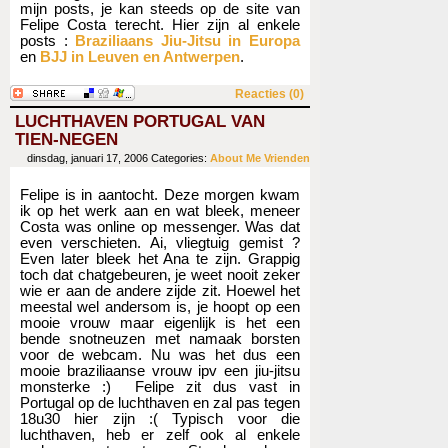
mijn posts, je kan steeds op de site van
Felipe Costa terecht. Hier zijn al enkele
posts :
Braziliaans Jiu-Jitsu in Europa
en
BJJ in Leuven en Antwerpen
.
Reacties (0)
LUCHTHAVEN PORTUGAL VAN
TIEN-NEGEN
dinsdag, januari 17, 2006
Categories:
About Me
Vrienden
Felipe is in aantocht. Deze morgen kwam
ik op het werk aan en wat bleek, meneer
Costa was online op messenger. Was dat
even verschieten. Ai, vliegtuig gemist ?
Even later bleek het Ana te zijn. Grappig
toch dat chatgebeuren, je weet nooit zeker
wie er aan de andere zijde zit. Hoewel het
meestal wel andersom is, je hoopt op een
mooie vrouw maar eigenlijk is het een
bende snotneuzen met namaak borsten
voor de webcam. Nu was het dus een
mooie braziliaanse vrouw ipv een jiu-jitsu
monsterke :) Felipe zit dus vast in
Portugal op de luchthaven en zal pas tegen
18u30 hier zijn :( Typisch voor die
luchthaven, heb er zelf ook al enkele