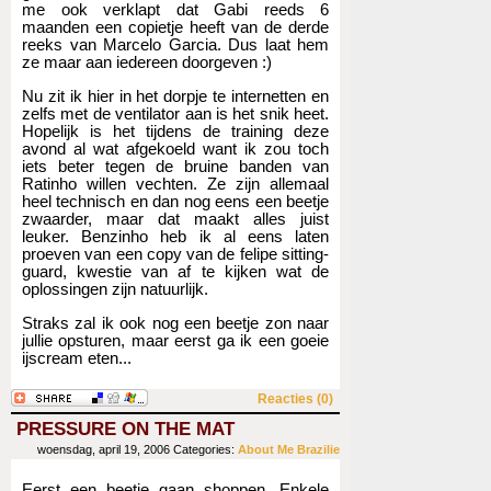
me ook verklapt dat Gabi reeds 6
maanden een copietje heeft van de derde
reeks van Marcelo Garcia. Dus laat hem
ze maar aan iedereen doorgeven :)
Nu zit ik hier in het dorpje te internetten en
zelfs met de ventilator aan is het snik heet.
Hopelijk is het tijdens de training deze
avond al wat afgekoeld want ik zou toch
iets beter tegen de bruine banden van
Ratinho willen vechten. Ze zijn allemaal
heel technisch en dan nog eens een beetje
zwaarder, maar dat maakt alles juist
leuker. Benzinho heb ik al eens laten
proeven van een copy van de felipe sitting-
guard, kwestie van af te kijken wat de
oplossingen zijn natuurlijk.
Straks zal ik ook nog een beetje zon naar
jullie opsturen, maar eerst ga ik een goeie
ijscream eten...
Reacties (0)
PRESSURE ON THE MAT
woensdag, april 19, 2006
Categories:
About Me
Brazilie
Eerst een beetje gaan shoppen. Enkele