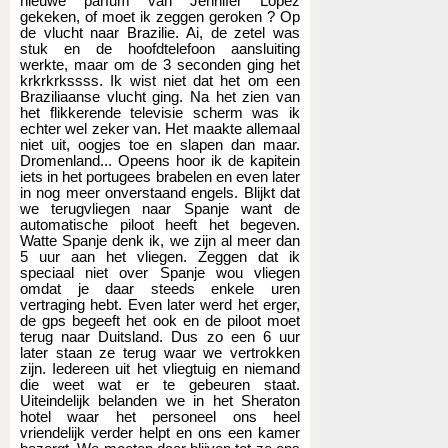
nieuwe parfum van Jennifer Lopez
gekeken, of moet ik zeggen geroken ? Op
de vlucht naar Brazilie. Ai, de zetel was
stuk en de hoofdtelefoon aansluiting
werkte, maar om de 3 seconden ging het
krkrkrkssss. Ik wist niet dat het om een
Braziliaanse vlucht ging. Na het zien van
het flikkerende televisie scherm was ik
echter wel zeker van. Het maakte allemaal
niet uit, oogjes toe en slapen dan maar.
Dromenland... Opeens hoor ik de kapitein
iets in het portugees brabelen en even later
in nog meer onverstaand engels. Blijkt dat
we terugvliegen naar Spanje want de
automatische piloot heeft het begeven.
Watte Spanje denk ik, we zijn al meer dan
5 uur aan het vliegen. Zeggen dat ik
speciaal niet over Spanje wou vliegen
omdat je daar steeds enkele uren
vertraging hebt. Even later werd het erger,
de gps begeeft het ook en de piloot moet
terug naar Duitsland. Dus zo een 6 uur
later staan ze terug waar we vertrokken
zijn. Iedereen uit het vliegtuig en niemand
die weet wat er te gebeuren staat.
Uiteindelijk belanden we in het Sheraton
hotel waar het personeel ons heel
vriendelijk verder helpt en ons een kamer