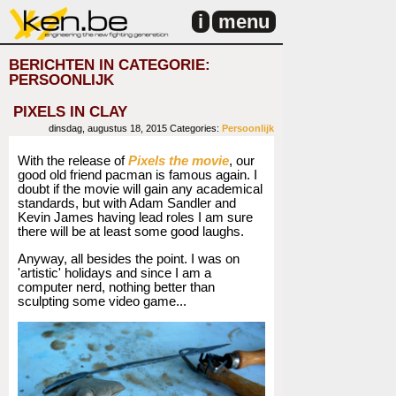
i
menu
BERICHTEN IN CATEGORIE:
PERSOONLIJK
PIXELS IN CLAY
dinsdag, augustus 18, 2015
Categories:
Persoonlijk
With the release of
Pixels the movie
, our
good old friend pacman is famous again. I
doubt if the movie will gain any academical
standards, but with Adam Sandler and
Kevin James having lead roles I am sure
there will be at least some good laughs.
Anyway, all besides the point. I was on
'artistic' holidays and since I am a
computer nerd, nothing better than
sculpting some video game...