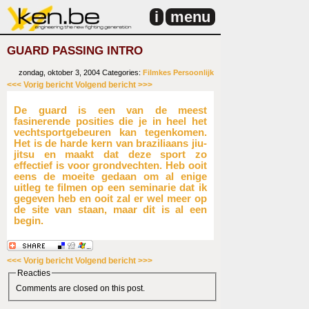
i
menu
GUARD PASSING INTRO
zondag, oktober 3, 2004
Categories:
Filmkes
Persoonlijk
<<< Vorig bericht
Volgend bericht >>>
De guard is een van de meest
fasinerende posities die je in heel het
vechtsportgebeuren kan tegenkomen.
Het is de harde kern van braziliaans jiu-
jitsu en maakt dat deze sport zo
effectief is voor grondvechten. Heb ooit
eens de moeite gedaan om al enige
uitleg te filmen op een seminarie dat ik
gegeven heb en ooit zal er wel meer op
de site van staan, maar dit is al een
begin.
<<< Vorig bericht
Volgend bericht >>>
Reacties
Comments are closed on this post.