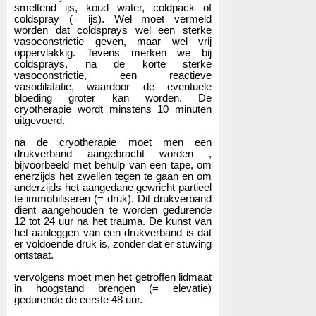
smeltend ijs, koud water, coldpack of
coldspray (= ijs). Wel moet vermeld
worden dat coldsprays wel een sterke
vasoconstrictie geven, maar wel vrij
oppervlakkig. Tevens merken we bij
coldsprays, na de korte sterke
vasoconstrictie, een reactieve
vasodilatatie, waardoor de eventuele
bloeding groter kan worden. De
cryotherapie wordt minstens 10 minuten
uitgevoerd.
na de cryotherapie moet men een
drukverband aangebracht worden ,
bijvoorbeeld met behulp van een tape, om
enerzijds het zwellen tegen te gaan en om
anderzijds het aangedane gewricht partieel
te immobiliseren (= druk). Dit drukverband
dient aangehouden te worden gedurende
12 tot 24 uur na het trauma. De kunst van
het aanleggen van een drukverband is dat
er voldoende druk is, zonder dat er stuwing
ontstaat.
vervolgens moet men het getroffen lidmaat
in hoogstand brengen (= elevatie)
gedurende de eerste 48 uur.