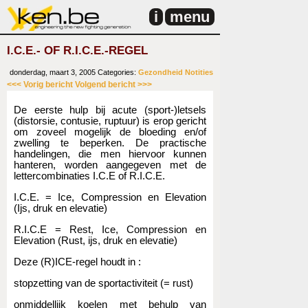
i
menu
I.C.E.- OF R.I.C.E.-REGEL
donderdag, maart 3, 2005
Categories:
Gezondheid
Notities
<<< Vorig bericht
Volgend bericht >>>
De eerste hulp bij acute (sport-)letsels
(distorsie, contusie, ruptuur) is erop gericht
om zoveel mogelijk de bloeding en/of
zwelling te beperken. De practische
handelingen, die men hiervoor kunnen
hanteren, worden aangegeven met de
lettercombinaties I.C.E of R.I.C.E.
I.C.E. = Ice, Compression en Elevation
(Ijs, druk en elevatie)
R.I.C.E = Rest, Ice, Compression en
Elevation (Rust, ijs, druk en elevatie)
Deze (R)ICE-regel houdt in :
stopzetting van de sportactiviteit (= rust)
onmiddellijk koelen met behulp van