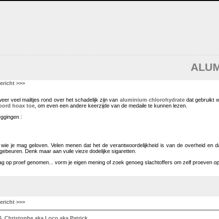
ALUM
ericht >>>
er veel mailtjes rond over het schadelijk zijn van
aluminium chlorohydrate
dat gebruikt 
oord hoax toe
, om even een andere keerzijde van de medaile te kunnen lezen.
eggingen :
aag wie je mag geloven. Velen menen dat het de verantwoordelijkheid is van de overheid en 
gebeuren. Denk maar aan vuile vieze dodelijke sigaretten.
ag op proef genomen... vorm je eigen mening of zoek genoeg slachtoffers om zelf proeven op
ericht >>>
6
Christophe aka Loco aka Patrick