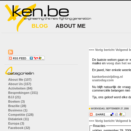
BLOG
ABOUT ME
<<< Vorig bericht
Volgend b
De laatste weken gaan er we
mailke en
voeg dan het w
En jawel, hier enkele weerl
kankerbestrijding.nl
About Me (107)
usatoday.com
About Us (157)
Nu blijft natuurlijk de vr
Activiteiten (84)
commerciële belangen niet 
Besprekingen (151)
BJJ (21)
Tja, ons geloof word elke d
Boeken (3)
Brazilie (28)
WOENSDAG, SEPTEMBER 27, 2006
Business (1)
Competitie (128)
Didaktiek (11)
<<< Vorig bericht
Volgend b
Europa (3)
Reacties
Facebook (32)
vrijdag, september 29, 200