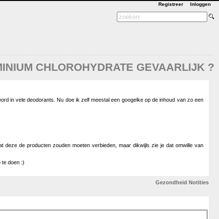
Registreer
Inloggen
INIUM CHLOROHYDRATE GEVAARLIJK ?
word in vele deodorants. Nu doe ik zelf meestal een googelke op de inhoud van zo een
dat deze de producten zouden moeten verbieden, maar dikwijls zie je dat omwille van
 te doen :)
Gezondheid
Notities