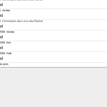
nd
6
nicolas
nd
6
Christophe aka Loco aka Patrick
nd
2006
nicolas
nd
2006
Ken
nd
2006
Hulk
nd
is post.