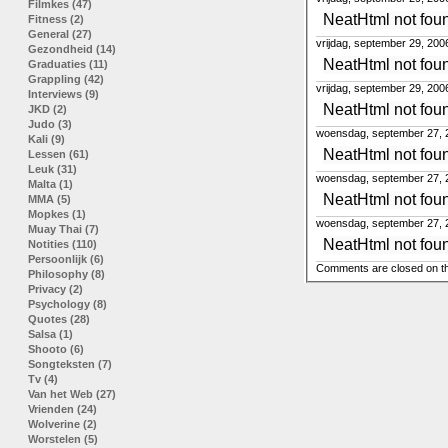
Filmkes (47)
NeatHtml not fou
Fitness (2)
General (27)
vrijdag, september 29, 200
Gezondheid (14)
NeatHtml not fou
Graduaties (11)
Grappling (42)
vrijdag, september 29, 200
Interviews (9)
NeatHtml not fou
JKD (2)
Judo (3)
woensdag, september 27, 
Kali (9)
NeatHtml not fou
Lessen (61)
Leuk (31)
woensdag, september 27, 
Malta (1)
NeatHtml not fou
MMA (5)
Mopkes (1)
woensdag, september 27, 
Muay Thai (7)
NeatHtml not fou
Notities (110)
Persoonlijk (6)
Comments are closed on th
Philosophy (8)
Privacy (2)
Psychology (8)
Quotes (28)
Salsa (1)
Shooto (6)
Songteksten (7)
Tv (4)
Van het Web (27)
Vrienden (24)
Wolverine (2)
Worstelen (5)