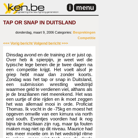
i
menu
TAP OR SNAP IN DUITSLAND
donderdag, maart 9, 2006
Categories:
Besprekingen
Competitie
<<< Vorig bericht
Volgend bericht >>>
Dinsdag avond en de training zit er juist op.
Over heb ik spierpijn, je weet wel die
typische lege benen die je twee dagen na
een competitie krijgt. Het voelt alsof je
griep hebt maar dan zonder koorts.
Zondag was het tap or snap in Duitsland,
een submission wrestling wedstrijd
waarmee geld te verdienen viel, althans als
je de brazilianen niet meerekend. Het was
een uurtje of drie rijden en ik moet zeggen
het was allemaal mooi in orde. Proficiat
Thomas. Ik vocht in de -75kg en moest het
opgeven omwille van een kimura via north
and south. Eventjes voordien had ik nog
bijna de braziliaan zijn rug, maar tja fouten
maken mag niet op dit niveau. Maurice had
iets meer moeite om in het wedstrijd ritme