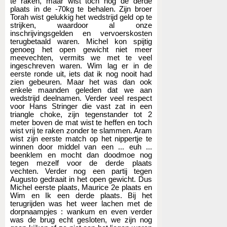
te raken, maar wist toch nog de derde
plaats in de -70kg te behalen. Zijn broer
Torah wist gelukkig het wedstrijd geld op te
strijken, waardoor al onze
inschrijvingsgelden en vervoerskosten
terugbetaald waren. Michel kon spijtig
genoeg het open gewicht niet meer
meevechten, vermits we met te veel
ingeschreven waren. Wim lag er in de
eerste ronde uit, iets dat ik nog nooit had
zien gebeuren. Maar het was dan ook
enkele maanden geleden dat we aan
wedstrijd deelnamen. Verder veel respect
voor Hans Stringer die vast zat in een
triangle choke, zijn tegenstander tot 2
meter boven de mat wist te heffen en toch
wist vrij te raken zonder te slammen. Aram
wist zijn eerste match op het nippertje te
winnen door middel van een ... euh ...
beenklem en mocht dan doodmoe nog
tegen mezelf voor de derde plaats
vechten. Verder nog een partij tegen
Augusto gedraait in het open gewicht. Dus
Michel eerste plaats, Maurice 2e plaats en
Wim en Ik een derde plaats. Bij het
terugrijden was het weer lachen met de
dorpnaampjes : wankum en even verder
was de brug echt gesloten, we zijn nog