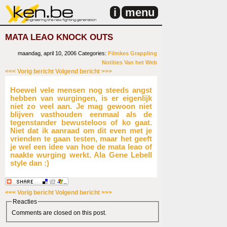
i
menu
MATA LEAO KNOCK OUTS
maandag, april 10, 2006
Categories:
Filmkes
Grappling
Notities
Van het Web
<<< Vorig bericht
Volgend bericht >>>
Hoewel vele mensen nog steeds angst
hebben van wurgingen, is er eigenlijk
niet zo veel aan. Je mag gewoon niet
blijven vasthouden eenmaal als de
tegenstander bewusteloos of ko gaat.
Niet dat ik aanraad om dit even met je
vrienden te gaan testen, maar het geeft
je wel een idee van hoe de mata leao of
naakte wurging werkt. Ala Gene Lebell
style dan :)
<<< Vorig bericht
Volgend bericht >>>
Reacties
Comments are closed on this post.