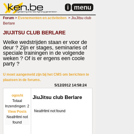
i
menu
Forum
>
Evenementen en activiteiten
> JiuJitsu club
Berlare
JIUJITSU CLUB BERLARE
Welke wedstrijden staan er voor de
deur ? Zijn er stages, seminaries of
speciale trainingen in de volgende
weken ? Of is er ergens een coole
party ?
U moet aangemeld zijn bij het CMS om berichten te
plaatsen in de forums.
5/12/2012 14:58:24
ogoshi
JiuJitsu club Berlare
Totaal
Inzendingen: 2
NeatHtml not found
View Posts
NeatHtml not
found