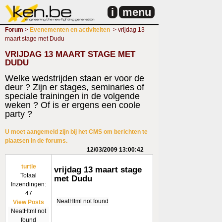
i
menu
Forum
>
Evenementen en activiteiten
> vrijdag 13
maart stage met Dudu
VRIJDAG 13 MAART STAGE MET
DUDU
Welke wedstrijden staan er voor de
deur ? Zijn er stages, seminaries of
speciale trainingen in de volgende
weken ? Of is er ergens een coole
party ?
U moet aangemeld zijn bij het CMS om berichten te
plaatsen in de forums.
12/03/2009 13:00:42
turtle
vrijdag 13 maart stage
Totaal
met Dudu
Inzendingen:
47
NeatHtml not found
View Posts
NeatHtml not
found