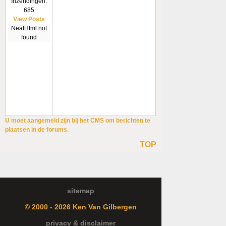
Inzendingen:
685
View Posts
NeatHtml not
found
U moet aangemeld zijn bij het CMS om berichten te
plaatsen in de forums.
TOP
sitemap
© 2000 - 2026 Ken Van Gilbergen
privacy & disclaimer