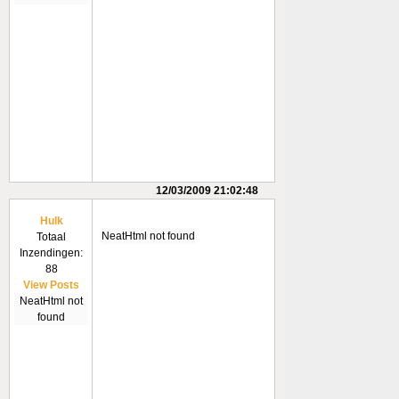
12/03/2009 21:02:48
Hulk
NeatHtml not found
Totaal
Inzendingen:
88
View Posts
NeatHtml not
found