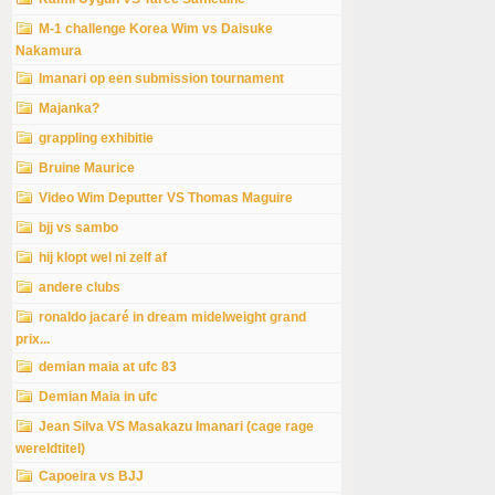
M-1 challenge Korea Wim vs Daisuke
Nakamura
Imanari op een submission tournament
Majanka?
grappling exhibitie
Bruine Maurice
Video Wim Deputter VS Thomas Maguire
bjj vs sambo
hij klopt wel ni zelf af
andere clubs
ronaldo jacaré in dream midelweight grand
prix...
demian maia at ufc 83
Demian Maia in ufc
Jean Silva VS Masakazu Imanari (cage rage
wereldtitel)
Capoeira vs BJJ