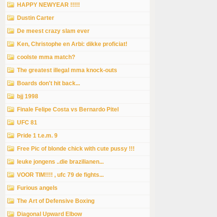
HAPPY NEWYEAR !!!!!
Dustin Carter
De meest crazy slam ever
Ken, Christophe en Arbi: dikke proficiat!
coolste mma match?
The greatest illegal mma knock-outs
Boards don't hit back...
bjj 1998
Finale Felipe Costa vs Bernardo Pitel
UFC 81
Pride 1 t.e.m. 9
Free Pic of blonde chick with cute pussy !!!
leuke jongens ..die brazilianen...
VOOR TIM!!!! , ufc 79 de fights...
Furious angels
The Art of Defensive Boxing
Diagonal Upward Elbow