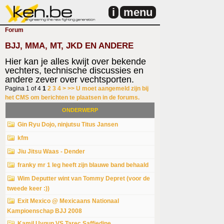
i
menu
Forum
BJJ, MMA, MT, JKD EN ANDERE
Hier kan je alles kwijt over bekende
vechters, technische discussies en
andere zever over vechtsporten.
Pagina 1 of 4
1
2
3
4
>
>>
U moet aangemeld zijn bij
het CMS om berichten te plaatsen in de forums.
ONDERWERP
Gin Ryu Dojo, ninjutsu Titus Jansen
kfm
Jiu Jitsu Waas - Dender
franky mr 1 leg heeft zijn blauwe band behaald
Wim Deputter wint van Tommy Depret (voor de
tweede keer :))
Exit Mexico @ Mexicaans Nationaal
Kampioenschap BJJ 2008
Kamil Uygun VS Tarec Saffiedine