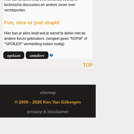
technische discussies en andere zever over
vechtsporten.
Fun, nice or just stupid
Hier kan je alles kwijt wat je wenst te delen met de
andere forum gebruikers. (vergeet geen *NSFW* of
*SPOILER* vermelding indien nodig)
TOP
sitemap
© 2000 - 2026 Ken Van Gilbergen
privacy & disclaimer