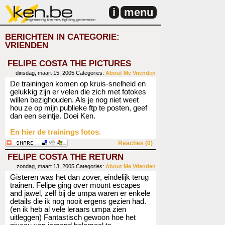
i
menu
BERICHTEN IN CATEGORIE:
VRIENDEN
FELIPE COSTA THE PICTURES
dinsdag, maart 15, 2005
Categories:
About Me
Vrienden
De trainingen komen op kruis-snelheid en
gelukkig zijn er velen die zich met fotokes
willen bezighouden. Als je nog niet weet
hou ze op mijn publieke ftp te posten, geef
dan een seintje. Doei Ken.
En hier de trainings fotos.
Reacties (0)
FELIPE COSTA THE RETURN
zondag, maart 13, 2005
Categories:
About Me
Vrienden
Gisteren was het dan zover, eindelijk terug
trainen. Felipe ging over mount escapes
and jawel, zelf bij de umpa waren er enkele
details die ik nog nooit ergens gezien had.
(en ik heb al vele leraars umpa zien
uitleggen) Fantastisch gewoon hoe het