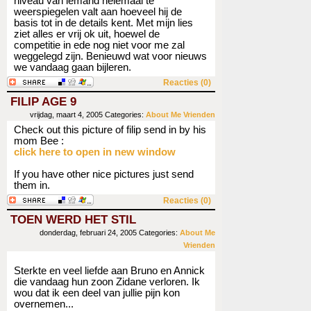
niveau van iemand helemaal te
weerspiegelen valt aan hoeveel hij de
basis tot in de details kent. Met mijn lies
ziet alles er vrij ok uit, hoewel de
competitie in ede nog niet voor me zal
weggelegd zijn. Benieuwd wat voor nieuws
we vandaag gaan bijleren.
Reacties (0)
FILIP AGE 9
vrijdag, maart 4, 2005
Categories:
About Me
Vrienden
Check out this picture of filip send in by his
mom Bee :
click here to open in new window
If you have other nice pictures just send
them in.
Reacties (0)
TOEN WERD HET STIL
donderdag, februari 24, 2005
Categories:
About Me
Vrienden
Sterkte en veel liefde aan Bruno en Annick
die vandaag hun zoon Zidane verloren. Ik
wou dat ik een deel van jullie pijn kon
overnemen...