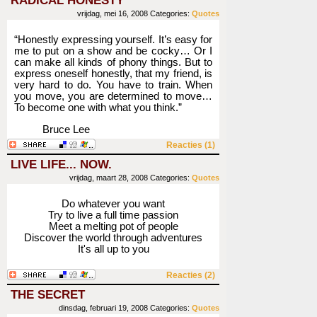
RADICAL HONESTY
vrijdag, mei 16, 2008
Categories:
Quotes
“Honestly expressing yourself. It’s easy for
me to put on a show and be cocky… Or I
can make all kinds of phony things. But to
express oneself honestly, that my friend, is
very hard to do. You have to train. When
you move, you are determined to move…
To become one with what you think.”
Bruce Lee
Reacties (1)
LIVE LIFE... NOW.
vrijdag, maart 28, 2008
Categories:
Quotes
Do whatever you want
Try to live a full time passion
Meet a melting pot of people
Discover the world through adventures
It's all up to you
Reacties (2)
THE SECRET
dinsdag, februari 19, 2008
Categories:
Quotes