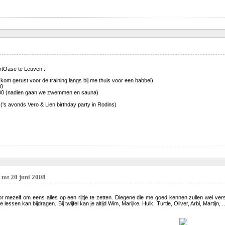
rtOase te Leuven :
kom gerust voor de training langs bij me thuis voor een babbel)
00
00 (nadien gaan we zwemmen en sauna)
('s avonds Vero & Lien birthday party in Rodins)
 tot 20 juni 2008
 voor mezelf om eens alles op een rijtje te zetten. Diegene die me goed kennen zullen wel v
lessen kan bijdragen. Bij twijfel kan je altijd Wim, Marijke, Hulk, Turtle, Oliver, Arbi, Martijn,