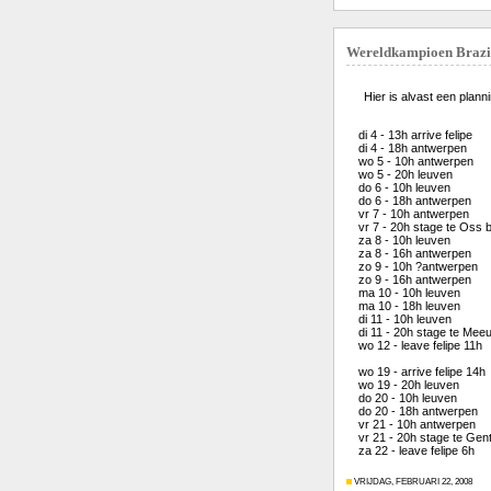
Wereldkampioen Brazili
Hier is alvast een plann
di 4 - 13h arrive felipe
di 4 - 18h antwerpen
wo 5 - 10h antwerpen
wo 5 - 20h leuven
do 6 - 10h leuven
do 6 - 18h antwerpen
vr 7 - 10h antwerpen
vr 7 - 20h stage te Oss 
za 8 - 10h leuven
za 8 - 16h antwerpen
zo 9 - 10h ?antwerpen
zo 9 - 16h antwerpen
ma 10 - 10h leuven
ma 10 - 18h leuven
di 11 - 10h leuven
di 11 - 20h stage te Meeu
wo 12 - leave felipe 11h
wo 19 - arrive felipe 14h
wo 19 - 20h leuven
do 20 - 10h leuven
do 20 - 18h antwerpen
vr 21 - 10h antwerpen
vr 21 - 20h stage te Gent
za 22 - leave felipe 6h
VRIJDAG, FEBRUARI 22, 2008