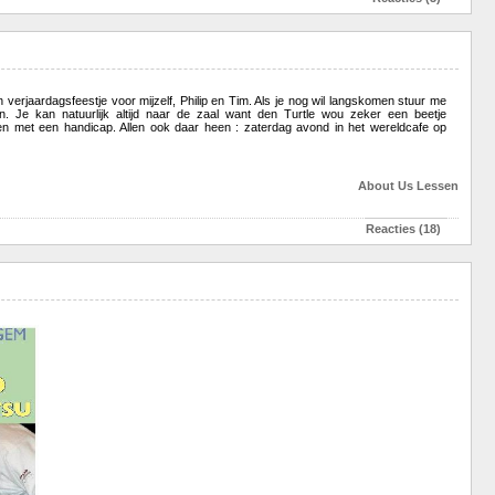
en verjaardagsfeestje voor mijzelf, Philip en Tim. Als je nog wil langskomen stuur me
. Je kan natuurlijk altijd naar de zaal want den Turtle wou zeker een beetje
ren met een handicap. Allen ook daar heen : zaterdag avond in het wereldcafe op
About Us
Lessen
Reacties (18)