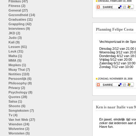
Filmkes (47)
DINSDAG, FEBRUARI 10, 2009
Fitness (2)
General (27)
Gezondheid (14)
Graduaties (11)
Grappling (42)
Interviews (9)
Planning Felipe Costa
JKD (2)
Judo (3)
Vechtsportzaal in de Spo
Kali (9)
Lessen (61)
Dinsdag 2/12 van 21:00 (
Leuk (31)
Woensdag 3/12 van 20:
Malta (1)
Donderdag 4/12 van 18:
Vrijdag 5/12 van 20:00
MMA (5)
Zaterdag 6/12 van 10:00 
Mopkes (1)
Zondag 7/12 van 10:00
Muay Thai (7)
Notities (110)
Persoonlijk (6)
ZONDAG, NOVEMBER 30, 2008
Philosophy (8)
Privacy (2)
Psychology (8)
Quotes (28)
Salsa (1)
Shooto (6)
Ken is naar Italie van 9
Songteksten (7)
Tv (4)
En jawel, eindelijk tijd
Van het Web (27)
zeker dat iedereen aan de 
Vrienden (24)
Have fun.
Wolverine (2)
Worstelen (5)