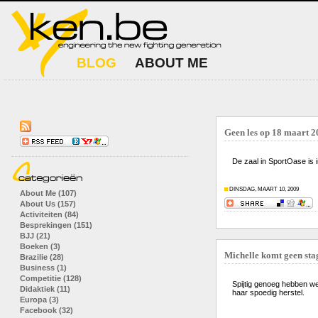
BLOG
ABOUT ME
Geen les op 18 maart 2
De zaal in SportOase is 
DINSDAG, MAART 10, 2009
About Me (107)
About Us (157)
Activiteiten (84)
Besprekingen (151)
BJJ (21)
Boeken (3)
Michelle komt geen sta
Brazilie (28)
Business (1)
Competitie (128)
Spijtig genoeg hebben w
Didaktiek (11)
haar spoedig herstel.
Europa (3)
Facebook (32)