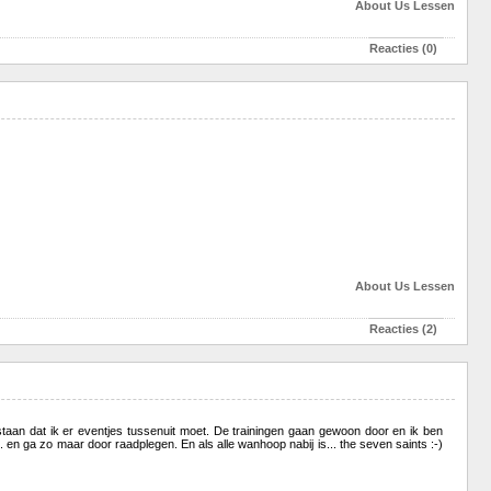
About Us
Lessen
Reacties (0)
About Us
Lessen
Reacties (2)
erstaan dat ik er eventjes tussenuit moet. De trainingen gaan gewoon door en ik ben
 ... en ga zo maar door raadplegen. En als alle wanhoop nabij is... the seven saints :-)