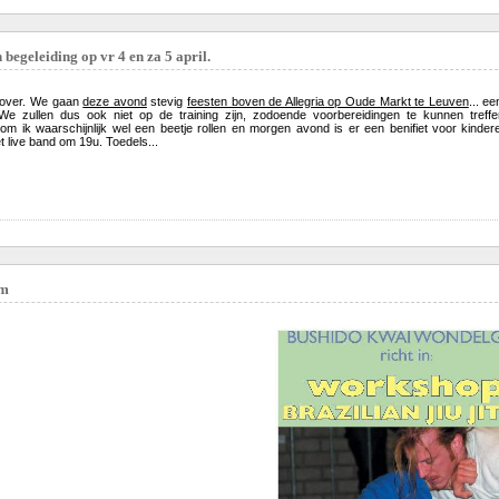
begeleiding op vr 4 en za 5 april.
zover. We gaan
deze avond
stevig
feesten boven de Allegria op Oude Markt te Leuven
... e
 zullen dus ook niet op de training zijn, zodoende voorbereidingen te kunnen treffen
m ik waarschijnlijk wel een beetje rollen en morgen avond is er een benifiet voor kinde
live band om 19u. Toedels...
em