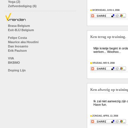
Yoga (2)
Zelfverdediging (6)
WOENSDAG, JUNI 4, 2008
Brasa Belgium
Exit-BJJ Belgium
Ken terug op training.
Felipe Costa
Maurice aka Houdini
Dan Inosanto
Mijn knietje begint in or
Erik Paulson
werken... Woohoo...
VVA
BKBMO
VRIJDAG, MEI 9, 2008
Doping Lijn
Ken afwezig op trainin
Ik zal niet aanwezig zijn
Have fun.
ZONDAG, APRIL 13, 2008