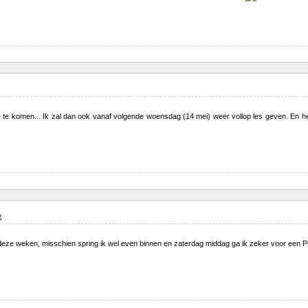
de te komen... Ik zal dan ook vanaf volgende woensdag (14 mei) weer vollop les geven. En het 
g
 deze weken, misschien spring ik wel even binnen en zaterdag middag ga ik zeker voor een Punto