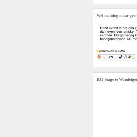
Wel training maar geen 
Deze avond is het dus 
dan even een smske. We
vechten. Morgenvroeg ko
bondgenotenlaan 131 met 
VRIJDAG, APRIL 4, 2008
BJJ Stage te Wondelg