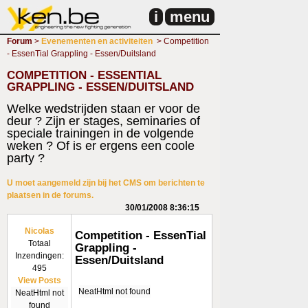
i
menu
Forum
>
Evenementen en activiteiten
> Competition
- EssenTial Grappling - Essen/Duitsland
COMPETITION - ESSENTIAL
GRAPPLING - ESSEN/DUITSLAND
Welke wedstrijden staan er voor de
deur ? Zijn er stages, seminaries of
speciale trainingen in de volgende
weken ? Of is er ergens een coole
party ?
U moet aangemeld zijn bij het CMS om berichten te
plaatsen in de forums.
30/01/2008 8:36:15
Nicolas
Competition - EssenTial
Totaal
Grappling -
Inzendingen:
Essen/Duitsland
495
View Posts
NeatHtml not found
NeatHtml not
found