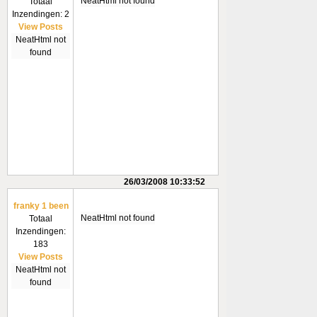
NeatHtml not found
Totaal
Inzendingen: 2
View Posts
NeatHtml not
found
26/03/2008 10:33:52
franky 1 been
NeatHtml not found
Totaal
Inzendingen:
183
View Posts
NeatHtml not
found