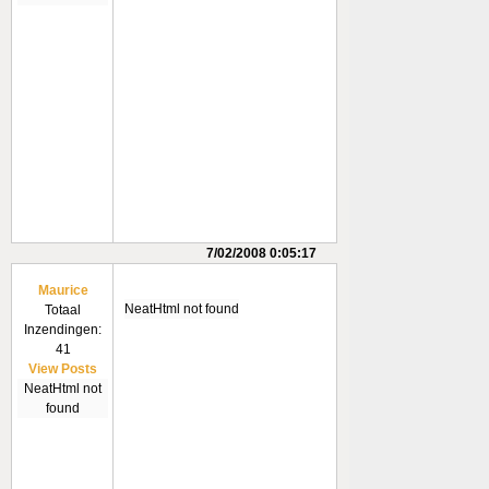
7/02/2008 0:05:17
Maurice
NeatHtml not found
Totaal
Inzendingen:
41
View Posts
NeatHtml not
found