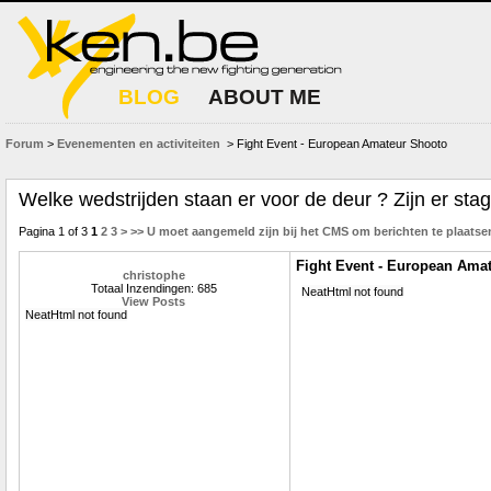
BLOG
ABOUT ME
Forum
>
Evenementen en activiteiten
> Fight Event - European Amateur Shooto
Welke wedstrijden staan er voor de deur ? Zijn er sta
Pagina 1 of 3
1
2
3
>
>>
U moet aangemeld zijn bij het CMS om berichten te plaatse
Fight Event - European Ama
christophe
Totaal Inzendingen: 685
NeatHtml not found
View Posts
NeatHtml not found