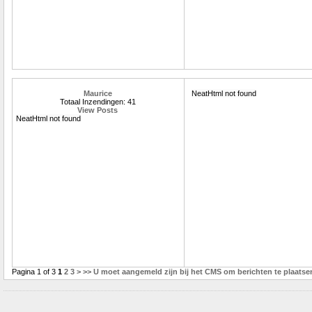
Maurice
NeatHtml not found
Totaal Inzendingen: 41
View Posts
NeatHtml not found
Pagina 1 of 3
1
2
3
>
>>
U moet aangemeld zijn bij het CMS om berichten te plaatse