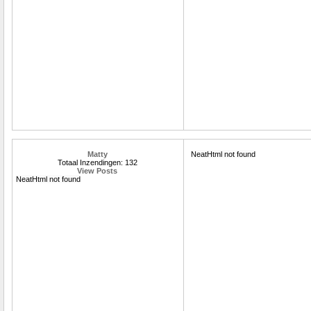
Matty
NeatHtml not found
Totaal Inzendingen: 132
View Posts
NeatHtml not found