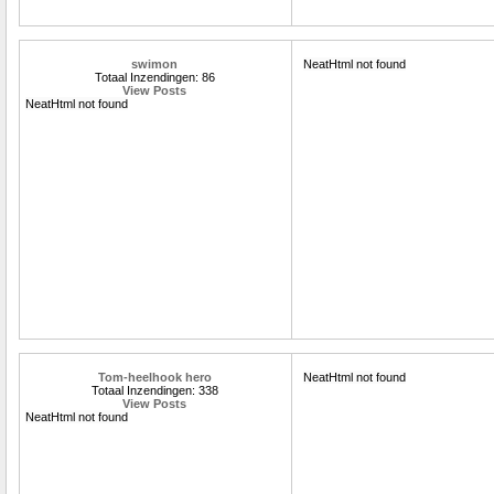
swimon
NeatHtml not found
Totaal Inzendingen: 86
View Posts
NeatHtml not found
Tom-heelhook hero
NeatHtml not found
Totaal Inzendingen: 338
View Posts
NeatHtml not found